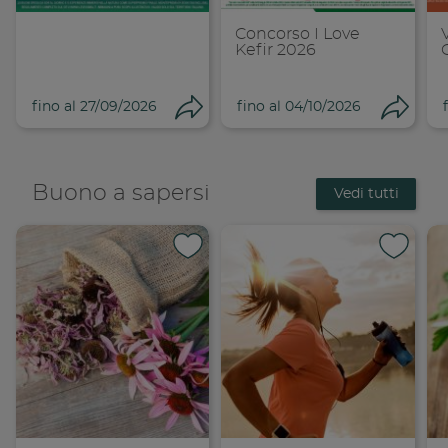
Concorso I Love
Kefir 2026
fino al 27/09/2026
fino al 04/10/2026
Condividi
Cond
Buono a sapersi
Vedi tutti
Condividi su 
Condi
Copia link
Cop