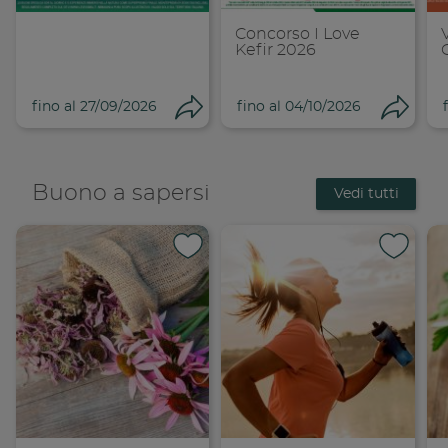
Concorso I Love
Kefir 2026
fino al 27/09/2026
fino al 04/10/2026
Condividi
Cond
Buono a sapersi
Vedi tutti
Condividi su 
Condi
Copia link
Cop