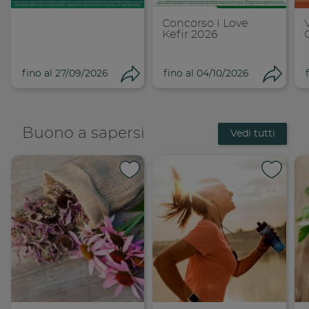
Concorso I Love
Kefir 2026
fino al 27/09/2026
fino al 04/10/2026
Condividi
Cond
Buono a sapersi
Vedi tutti
Condividi su 
Condi
Copia link
Cop