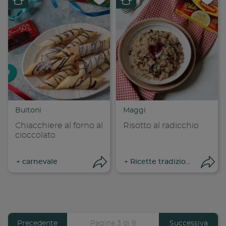
Condividi su
Cond
Copia link
Cop
Buitoni
Maggi
Chiacchiere al forno al
Risotto al radicchio
cioccolato
+
carnevale
+
Ricette tradizionali
Apri condivisione
Apr
Previous
Precedente
Pagina 3 di 9
Pagina
Successiva