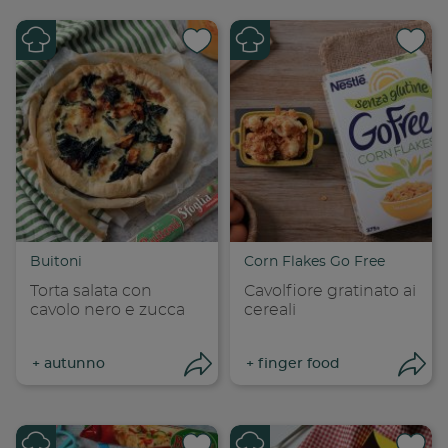
Condividi su
Cond
Copia link
Cop
Buitoni
Corn Flakes Go Free
Torta salata con
Cavolfiore gratinato ai
cavolo nero e zucca
cereali
+
autunno
+
finger food
Apri condivisione
Apr