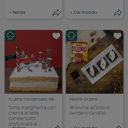
+
Natale
+
Dal mondo
Apri condivisione
Apr
Condividi su
Cond
Copia link
Cop
Il Latte Condensato Nestlé
Nestlé Orzoro
Torta margherita con
Brownie all’orzo e
crema al latte
zenzero candito
condensato
profumata al ...