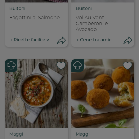
Copia link
Cop
Buitoni
Buitoni
Fagottini al Salmone
Vol Au Vent
Gamberoni e
Avocado
+
Ricette facili e veloci
+
Cene tra amici
Apri condivisione
Apr
Condividi su
Cond
Copia link
Cop
Maggi
Maggi