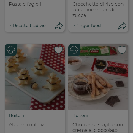
Pasta e fagioli
Crocchette di riso con
zucchine e fiori di
zucca
+
Ricette tradizionali
+
finger food
Apri condivisione
Apr
Condividi su
Cond
Copia link
Cop
Buitoni
Buitoni
Alberelli natalizi
Churros di sfoglia con
crema al cioccolato