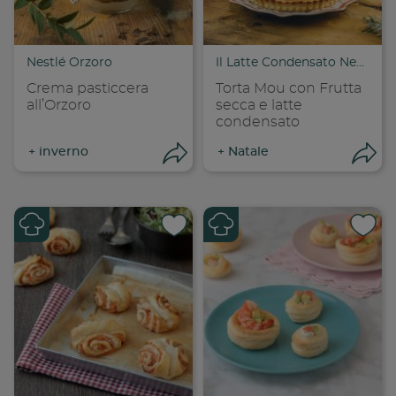
Copia link
Cop
Nestlé Orzoro
Il Latte Condensato Nestlé
Crema pasticcera
Torta Mou con Frutta
all’Orzoro
secca e latte
condensato
+
inverno
+
Natale
Apri condivisione
Apr
Condividi su
Cond