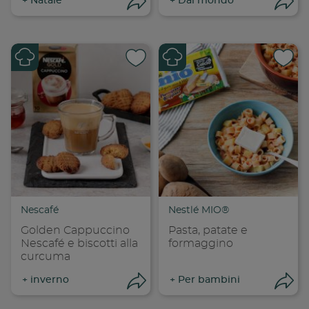
+
Natale
+
Dal mondo
Apri condivisione
Apr
Condividi su
Cond
Copia link
Cop
Nescafé
Nestlé MIO®
Golden Cappuccino
Pasta, patate e
Nescafé e biscotti alla
formaggino
curcuma
+
inverno
+
Per bambini
Apri condivisione
Apr