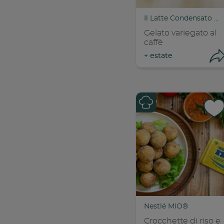
Il Latte Condensato Nestlé
Gelato variegato al
caffè
+
estate
Con
C
Nestlé MIO®
Crocchette di riso e