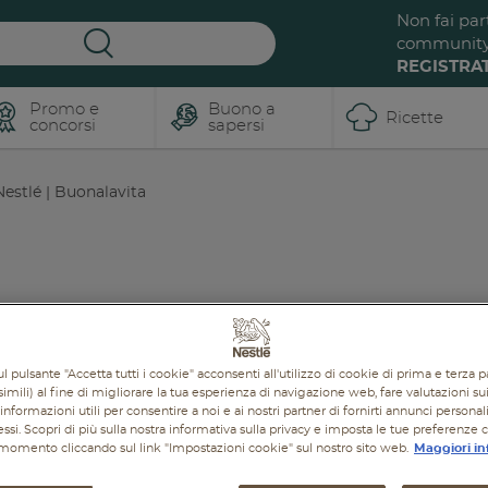
Non fai par
communit
REGISTRAT
Promo e
Buono a
Ricette
concorsi
sapersi
estlé | Buonalavita
A SAPERSI
RICETTE
PROMOZIONI
PRODOTTI
l pulsante "Accetta tutti i cookie" acconsenti all'utilizzo di cookie di prima e terza p
imili) al fine di migliorare la tua esperienza di navigazione web, fare valutazioni sui 
informazioni utili per consentire a noi e ai nostri partner di fornirti annunci personal
ressi. Scopri di più sulla nostra informativa sulla privacy e imposta le tue preferenze 
i momento cliccando sul link "Impostazioni cookie" sul nostro sito web.
Maggiori in