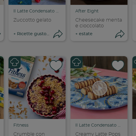
Il Latte Condensato Nestlé
After Eight
Zuccotto gelato
Cheesecake menta
e cioccolato
Apri condivisione
Apri condivisione
Ap
+
Ricette gustose
+
estate
dividi su faceboo
Condividi su
Cond
opia link
Copia link
Cop
Fitness
Il Latte Condensato Nestlé
Crumble con
Creamy Latte Pops