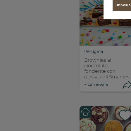
found
Imposta
Perugina
Brownies al
cioccolato
fondente con
glassa agli Smarties
+
carnevale