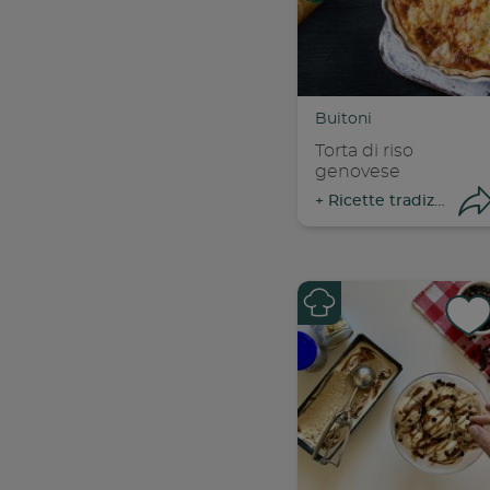
Con
C
Buitoni
Torta di riso
genovese
+
Ricette tradizionali
Con
C