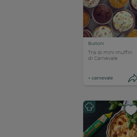
Con
C
Buitoni
Tris di mini muffin
di Carnevale
+
carnevale