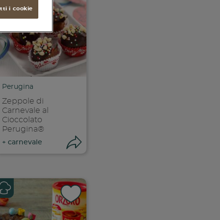
ti i cookie
Perugina
Zeppole di
Carnevale al
Cioccolato
Perugina®
ri condivisione
Apri condivisione
+
carnevale