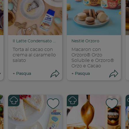
dividi su faceboo
Condividi su
Cond
opia link
Copia link
Cop
Il Latte Condensato Nestlé
Nestlé Orzoro
Torta al cacao con
Macaron con
crema al caramello
Orzoro® Orzo
salato
Solubile e Orzoro®
Orzo e Cacao
Apri condivisione
Apri condivisione
Ap
+
Pasqua
+
Pasqua