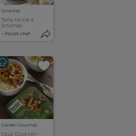
Smarties
Torta Kit Kat e
Smarties
ri condivisione
Apri condivisione
+
Piccoli chef
k
 facebook
ividi su facebook
Condividi su f
ia link
Copia link
Garden Gourmet
Cous Cous con