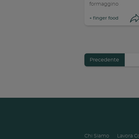
formaggino
+
finger food
Previous
Precedente
Pagination
page
Con
C
Chi Siamo
Lavora C