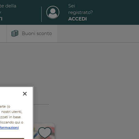
te della
Sei
y
registrato?
I
ACCEDI
Buoni sconto
arte (o
nostri utenti,
izzati in base
cliccando qui o
formazioni