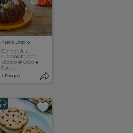
k
 facebook
ividi su facebook
Condividi su f
ia link
Copia link
Nestlé Orzoro
Ciambella al
Cioccolato con
Orzoro ® Orzo e
Cacao
ri condivisione
Apri condivisione
+
Pasqua