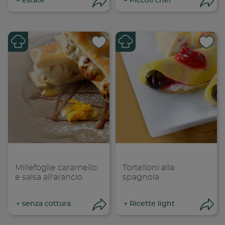
+
estate
+
Piccoli chef
Apri condivisione
Apr
Condividi su
Cond
Copia link
Cop
Millefoglie caramello
Tortelloni alla
e salsa all'arancio
spagnola
+
senza cottura
+
Ricette light
Apri condivisione
Apr