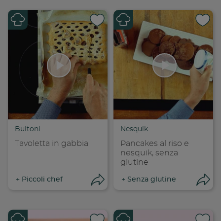
Condividi su
Cond
Copia link
Cop
Buitoni
Nesquik
Tavoletta in gabbia
Pancakes al riso e
nesquik, senza
glutine
+
Piccoli chef
+
Senza glutine
Apri condivisione
Apr