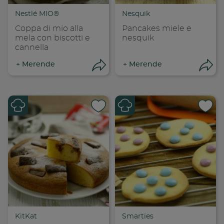
Copia link
Cop
Nestlé MIO®
Nesquik
Coppa di mio alla
Pancakes miele e
mela con biscotti e
nesquik
cannella
+
Merende
+
Merende
Apri condivisione
Apr
Condividi su
Cond
Copia link
Cop
KitKat
Smarties