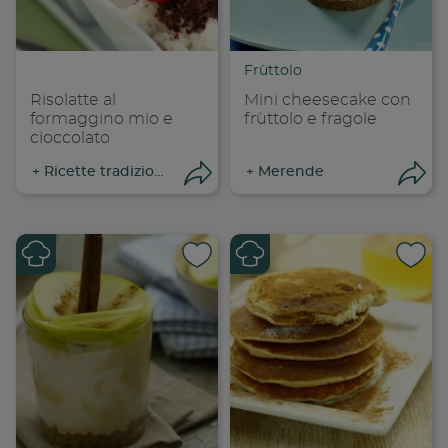
Copia link
Cop
Frùttolo
Risolatte al
Mini cheesecake con
formaggino mio e
frùttolo e fragole
cioccolato
+
Ricette tradizionali
+
Merende
Apri condivisione
Apr
Condividi su
Cond