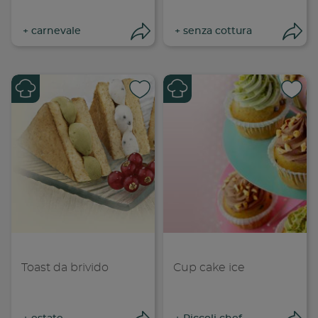
+
carnevale
+
senza cottura
Apri condivisione
Apr
Condividi su
Cond
Copia link
Cop
Toast da brivido
Cup cake ice