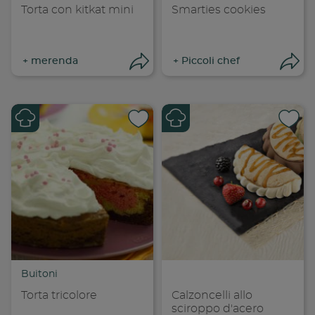
Torta con kitkat mini
Smarties cookies
+
merenda
+
Piccoli chef
Apri condivisione
Apr
Condividi su
Cond
Copia link
Cop
Buitoni
Torta tricolore
Calzoncelli allo
sciroppo d'acero