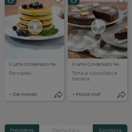
Condividi su
Cond
Copia link
Cop
Il Latte Condensato Nestlé
Il Latte Condensato Nestlé
Pancakes
Torta al cioccolato e
banana
+
Dal mondo
+
Piccoli chef
Apri condivisione
Apr
Previous
Precedente
Pagina 3 di 4
Pagina
Successiva