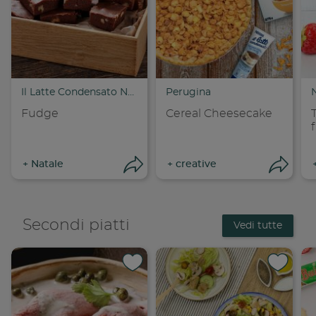
Copia link
Cop
Il Latte Condensato Nestlé
Perugina
Fudge
Cereal Cheesecake
f
+
Natale
+
creative
Apri condivisione
Apri
Secondi piatti
Vedi tutte