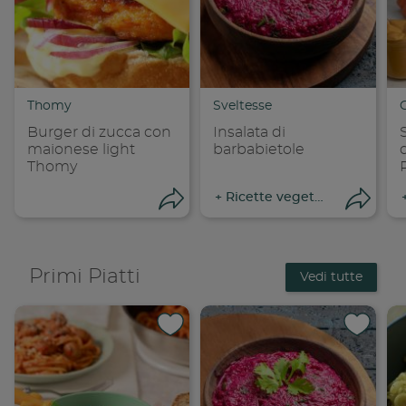
Thomy
Sveltesse
Burger di zucca con
Insalata di
maionese light
barbabietole
Thomy
+
Ricette vegetariane
Apri condivisione
Apri
Primi Piatti
Vedi tutte
Condividi su 
Condi