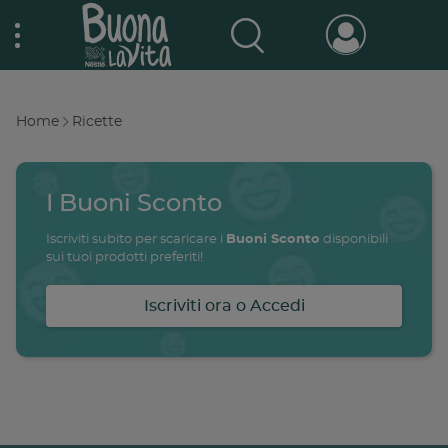
Skip
Nestlé Buona la vita
to
main
content
Prodotti & Marche
Main
Home
Ricette
navigation
Breadcrumb
Promo e concorsi
Promozioni attive
I Buoni Sconto
Buono a sapersi
Iscriviti subito per scaricare i
Buoni Sconto
disponibili
Archivio promozioni
sui tuoi prodotti preferiti!
Ricette
Iscriviti ora o Accedi
Antipasti
salute
famiglia
intolleranze
ali
Buoni sconto
Primi piatti
Secondi piatti