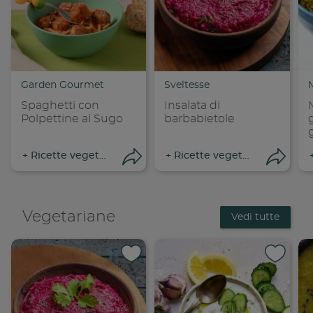
Copia link
Cop
Garden Gourmet
Sveltesse
Spaghetti con
Insalata di
Polpettine al Sugo
barbabietole
+
Ricette vegetariane
+
Ricette vegetariane
Apri condivisione
Apri
Vegetariane
Vedi tutte
Condividi su 
Condi