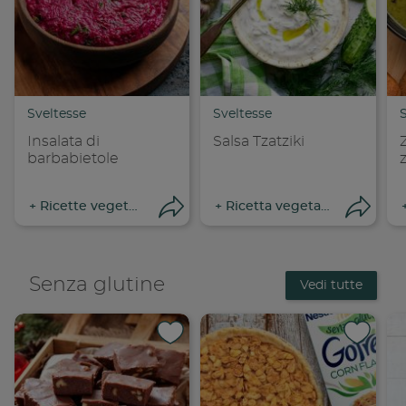
Copia link
Cop
Sveltesse
Sveltesse
Insalata di
Salsa Tzatziki
barbabietole
+
Ricette vegetariane
+
Ricetta vegetariane
Apri condivisione
Apri
Senza glutine
Vedi tutte
Condividi su 
Condi