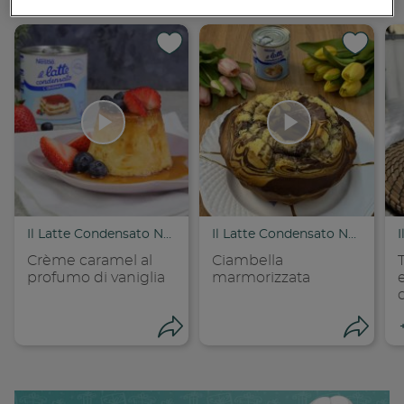
Il Latte Condensato Nestlé
Il Latte Condensato Nestlé
Crème caramel al
Ciambella
profumo di vaniglia
marmorizzata
Apri condivisione
Apri