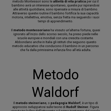
metodo Montessori sono le
attività di vita pratica
per cui il
bambino avrà un interesse spontaneo, queste pur ispirandosi
alle attività quotidiane, sono ripensate a misura di bambino.
Attraverso queste routine il bambino fortifica la sua capacità
motoria, intellettiva, emotiva, senza fretta ma seguendo i suoi
tempi di apprendimento.
Il
metodo montessoriano
ha vissuto un’alterna fortuna, quasi
ignorato all’inizio dello scorso secolo, ha preso piede nelle
scuole europee e mondiali con una crescita costante.
Abbondano anche in Italia gli istituti che seguono questo
metodo educativo che conducono il bambino in un percorso
che fa dalla primissima infanzia fino all’età adulta.
Metodo
Waldorf
Il
metodo steineriano
, o
pedagogia Waldorf
, è un tipo di
approccio sviluppatosi sulle teorie di
Rudolf Steiner.
Figura
vissuta tra la fine dell’ottocento e il primo trentennio del secolo