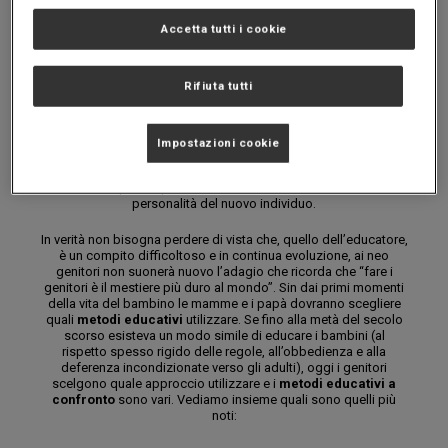
Accetta tutti i cookie
Rifiuta tutti
Diventare genitori dovrebbe coincidere con la presa di
coscienza che il neonato dipenderà dagli adulti che se ne
prenderanno cura almeno fino all’età adulta. Il neonato sarà
Impostazioni cookie
dipendente dall'apporto dei genitori non solo per lo sviluppo
fisico, ma anche quello psichico. Nell’alveo della famiglia si
creerà, a piccoli passi, attraverso
metodi educativi
, la
personalità del nuovo individuo.
In verità non bisogna perdere di vista che, quello dell’educatore,
è un compito difficoltoso e in continua evoluzione, ai neo
genitori non suonerà nuovo l’adagio che ricorda che “fare i
genitori è il mestiere più duro al mondo”. Sin dai primi momenti
della vita del bambino le mamme e i papà dovranno scegliere
quali
metodi educativi
utilizzare. Se fino alla metà del secolo
scorso esisteva un modo simile di educare i bambini (al
rispetto spesso rigido delle regole, all’obbedienza e alla
deferenza incondizionate verso gli adulti), oggi i genitori
scelgono quale approccio utilizzare e i
metodi educativi a
confronto
sono vari. Vediamo insieme quali sono quelli più
noti: