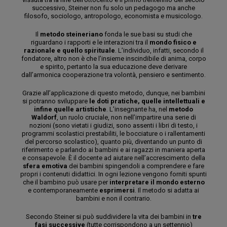
successivo, Steiner non fu solo un pedagogo ma anche
filosofo, sociologo, antropologo, economista e musicologo.
Il
metodo steineriano
fonda le sue basi su studi che
riguardano i rapporti e le interazioni tra il
mondo fisico e
razionale e quello spirituale
. L’individuo, infatti, secondo il
fondatore, altro non è che l’insieme inscindibile di anima, corpo
e spirito, pertanto la sua educazione deve derivare
dall’armonica cooperazione tra volontà, pensiero e sentimento.
Grazie all’applicazione di questo metodo, dunque, nei bambini
si potranno sviluppare
le doti pratiche, quelle intellettuali e
infine quelle artistiche
. L’insegnante ha, nel
metodo
Waldorf
, un ruolo cruciale, non nell’impartire una serie di
nozioni (sono vietati i giudizi, sono assenti i libri di testo, i
programmi scolastici prestabiliti, le bocciature o i rallentamenti
del percorso scolastico), quanto più, diventando un punto di
riferimento e parlando ai bambini e ai ragazzi in maniera aperta
e consapevole. È il docente ad aiutare nell’accrescimento della
sfera emotiva
dei bambini spingendoli a comprendere e fare
propri i contenuti didattici. In ogni lezione vengono forniti spunti
che il bambino può usare per
interpretare il mondo esterno
e contemporaneamente
esprimersi
. Il metodo si adatta ai
bambini e non il contrario.
Secondo Steiner si può suddividere la vita dei bambini in
tre
fasi successive
(tutte corrispondono a un settennio)