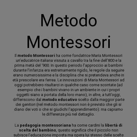
Metodo
Montessori
Il
metodo Montessori
ha come fondatrice Maria Montessori
un’educatrice italiana vissuta a cavallo tra la fine dell’800 e la
prima metà del ‘900. In questo periodo l’approccio ai bambini
durante l’infanzia era estremamente rigido, le regole da seguire
erano numerosissime e la disciplina che si pretendeva anche in
età prescolare era ferrea. Le innovazioni di Maria Montessori ad
oggi potrebbero risultarci in qualche caso come scontate (ad
esempio che i bambini vivano in un ambiente in cui i propri
oggetti siano a portata della loro mano), in altre, a tutt’oggi,
differiscono dal
metodo educativo
scelto dalla maggior parte
dei genitori (nel metodo montessori non è previsto che gli si
diano dei voti o che si giudichi l'apprendimento): ma capiamo
le differenze più nel dettaglio.
La
pedagogia montessoriana
ha come cardini la
libertà di
scelta del bambino
, questo significa che il piccolo non
subisce l’educazione imposta ma opera lui stesso delle scelte