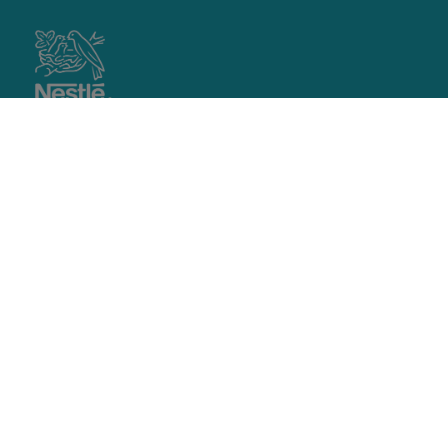
footer
main
IL METODO NUTRIPIATTO
PROGETTI NUTRIPIATTO
RICETTE
MAGAZINE
Iscriviti alla newsletter!