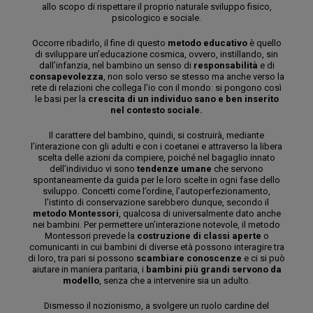
allo scopo di rispettare il proprio naturale sviluppo fisico,
psicologico e sociale.
Occorre ribadirlo, il fine di questo
metodo educativo
è quello
di sviluppare un’educazione cosmica, ovvero, instillando, sin
dall’infanzia, nel bambino un senso di
responsabilità
e di
consapevolezza
, non solo verso se stesso ma anche verso la
rete di relazioni che collega l’io con il mondo: si pongono così
le basi per la
crescita di un individuo sano e ben inserito
nel contesto sociale.
Il carattere del bambino, quindi, si costruirà, mediante
l’interazione con gli adulti e con i coetanei e attraverso la libera
scelta delle azioni da compiere, poiché nel bagaglio innato
dell’individuo vi sono
tendenze umane
che servono
spontaneamente da guida per le loro scelte in ogni fase dello
sviluppo. Concetti come l’ordine, l’autoperfezionamento,
l’istinto di conservazione sarebbero dunque, secondo il
metodo Montessori
, qualcosa di universalmente dato anche
nei bambini. Per permettere un’interazione notevole, il metodo
Montessori prevede la
costruzione di classi aperte
o
comunicanti in cui bambini di diverse età possono interagire tra
di loro, tra pari si possono
scambiare conoscenze
e ci si può
aiutare in maniera paritaria, i
bambini più grandi servono da
modello
, senza che a intervenire sia un adulto.
Dismesso il nozionismo, a svolgere un ruolo cardine del