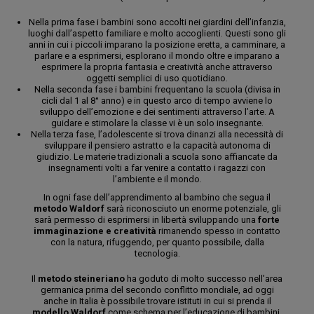
Nella prima fase i bambini sono accolti nei giardini dell’infanzia,
luoghi dall’aspetto familiare e molto accoglienti. Questi sono gli
anni in cui i piccoli imparano la posizione eretta, a camminare, a
parlare e a esprimersi, esplorano il mondo oltre e imparano a
esprimere la propria fantasia e creatività anche attraverso
oggetti semplici di uso quotidiano.
Nella seconda fase i bambini frequentano la scuola (divisa in
cicli dal 1 al 8° anno) e in questo arco di tempo avviene lo
sviluppo dell’emozione e dei sentimenti attraverso l’arte. A
guidare e stimolare la classe vi è un solo insegnante.
Nella terza fase, l’adolescente si trova dinanzi alla necessità di
sviluppare il pensiero astratto e la capacità autonoma di
giudizio. Le materie tradizionali a scuola sono affiancate da
insegnamenti volti a far venire a contatto i ragazzi con
l’ambiente e il mondo.
In ogni fase dell’apprendimento al bambino che segua il
metodo Waldorf
sarà riconosciuto un enorme potenziale, gli
sarà permesso di esprimersi in libertà sviluppando una
forte
immaginazione e creatività
rimanendo spesso in contatto
con la natura, rifuggendo, per quanto possibile, dalla
tecnologia.
Il
metodo steineriano
ha goduto di molto successo nell’area
germanica prima del secondo conflitto mondiale, ad oggi
anche in Italia è possibile trovare istituti in cui si prenda il
modello Waldorf
come schema per l’educazione di bambini.