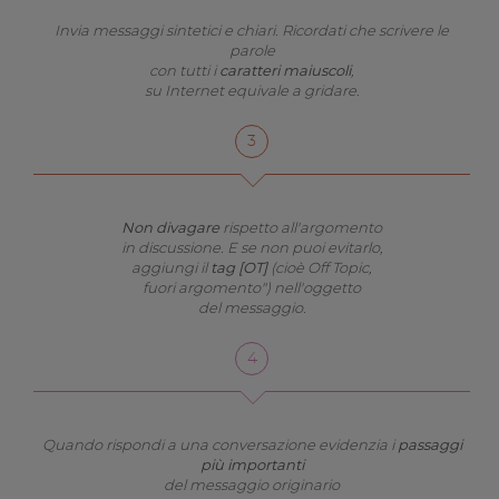
Invia messaggi sintetici e chiari. Ricordati che scrivere le
parole
con tutti i
caratteri maiuscoli
,
su Internet equivale a gridare.
Non divagare
rispetto all'argomento
in discussione. E se non puoi evitarlo,
aggiungi il
tag [OT]
(cioè Off Topic,
fuori argomento") nell'oggetto
del messaggio.
Quando rispondi a una conversazione evidenzia i
passaggi
più importanti
del messaggio originario