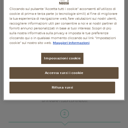
presentiamo di seguito la Netiquette di Nestlé
Piatti unici
Buona la Vita, basata sulla versione citata dalla
Cliccando sul pulsante "Accetta tutti i cookie" acconsenti all'utilizzo di
cookie di prima e terza parte (o tecnologie simili) al fine di migliorare
Registration Authority Italiana: ti invitiamo a
Dolci
la tua esperienza di navigazione web, fare valutazioni sui nostri utenti,
rispettarla per un utilizzo del mezzo ispirato
raccogliere informazioni utili per consentire a noi e ai nostri partner di
fornirti annunci personalizzati in base ai tuoi interessi. Scopri di più
alla Buona educazione e al rispetto per gli altri
Bevande
sulla nostra informativa sulla privacy e imposta le tue preferenze
utenti del sito.
cliccando qui o in qualsiasi momento cliccando sul link "Impostazioni
cookie" sul nostro sito web.
Maggiori informazioni
Vegetariane
Senza lattosio
Impostazioni cookie
Senza glutine
Accetta tutti i cookie
Per comprendere il senso
degli interventi, e
partecipare coerentemente alle
conversazioni
,
Rifiuta tutti
ti consigliamo di leggere
i messaggi già pubblicati prima
di inviare i tuoi contributi.