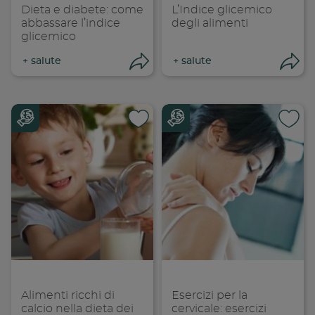
Dieta e diabete: come
L’Indice glicemico
abbassare l’indice
degli alimenti
glicemico
+
salute
+
salute
Condividi
Con
Condividi su
Cond
Copia link
Cop
Alimenti ricchi di
Esercizi per la
calcio nella dieta dei
cervicale: esercizi