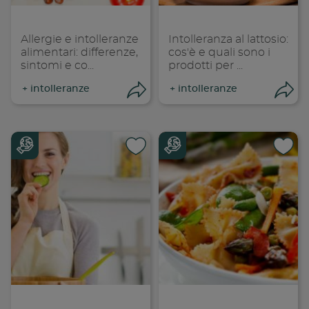
Copia link
Cop
Allergie e intolleranze
Intolleranza al lattosio:
alimentari: differenze,
cos'è e quali sono i
sintomi e co...
prodotti per ...
+
intolleranze
+
intolleranze
Condividi
Con
Condividi su
Cond
Copia link
Cop