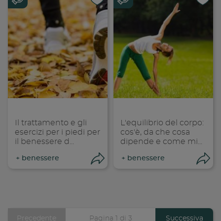
Condividi su
Cond
Copia link
Cop
Il trattamento e gli
L'equilibrio del corpo:
esercizi per i piedi per
cos'è, da che cosa
il benessere d...
dipende e come mi...
+
benessere
+
benessere
Condividi
Con
Pagina
Precedente
Pagina 1 di 3
Pagina
Successiva