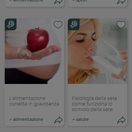
+
alimentazione
+
sport
Condividi
Con
Condividi su
Cond
Copia link
Cop
L'alimentazione
Fisiologia della sete:
corretta in gravidanza
come funziona lo
stimolo della sete
+
alimentazione
+
salute
Condividi
Con