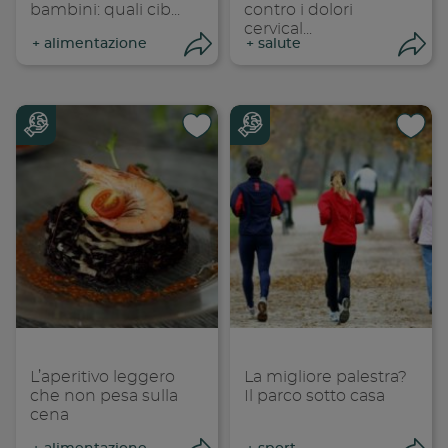
bambini: quali cib...
contro i dolori
cervical...
+
alimentazione
+
salute
Condividi
Con
Condividi su
Cond
Copia link
Cop
L’aperitivo leggero
La migliore palestra?
che non pesa sulla
Il parco sotto casa
cena