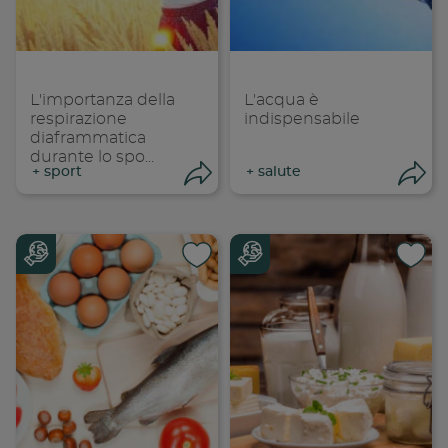
Copia link
Cop
L'importanza della
L'acqua è
respirazione
indispensabile
diaframmatica
durante lo spo...
+
sport
+
salute
Condividi
Con
Condividi su
Cond