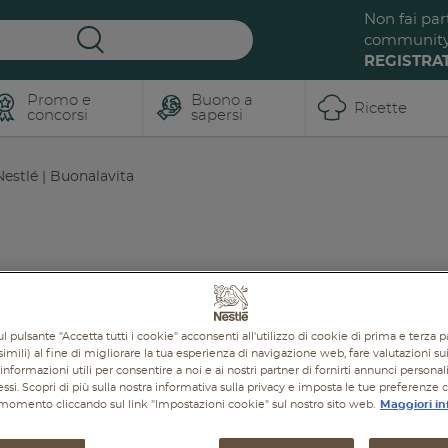
Non fai par
communit
REGISTRAT
Promo e
Buono a
Ricette
concorsi
sapersi
estlé | Buonalavita
BUONO A SAPERSI
RICETTE
PROMOZIONI
PROD
l pulsante "Accetta tutti i cookie" acconsenti all'utilizzo di cookie di prima e terza p
imili) al fine di migliorare la tua esperienza di navigazione web, fare valutazioni sui 
informazioni utili per consentire a noi e ai nostri partner di fornirti annunci personal
ressi. Scopri di più sulla nostra informativa sulla privacy e imposta le tue preferenze 
i momento cliccando sul link "Impostazioni cookie" sul nostro sito web.
Maggiori in