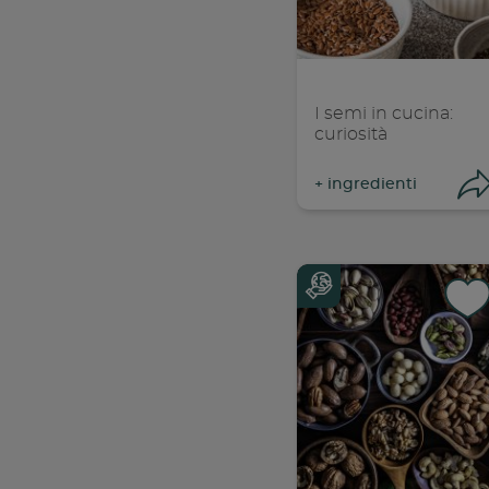
C
I semi in cucina:
curiosità
+
ingredienti
Con
C