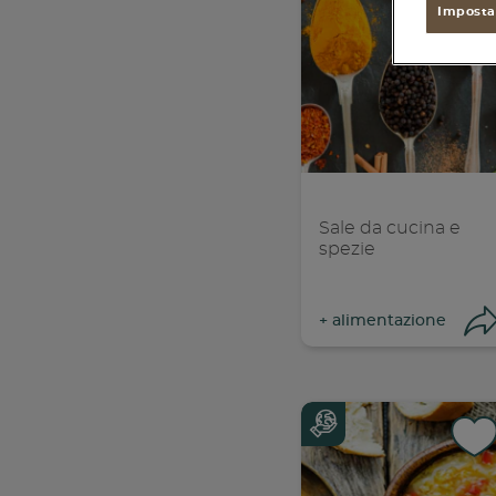
found
Imposta
Sale da cucina e
spezie
+
alimentazione