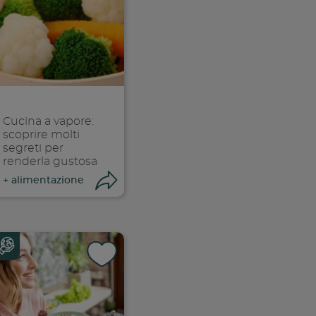
k
 facebook
ividi su facebook
Condividi su f
ia link
Copia link
Cucina a vapore:
scoprire molti
segreti per
renderla gustosa
ndividi
Condividi
+
alimentazione