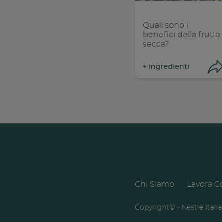
Quali sono i
benefici della frutta
secca?
+
ingredienti
Con
Chi Siamo
Lavora C
Footer
C
menu
Copyright© - Nestlé Itali