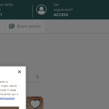
te della
Sei
y
registrato?
I
ACCEDI
Buoni sconto
OTTI
arte (o
nostri utenti,
izzati in base
cliccando qui o
formazioni