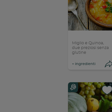
Con
C
Miglio e Quinoa,
due preziosi senza
glutine
+
ingredienti