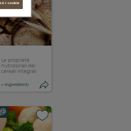
ti i cookie
Le proprietà
nutrizionali dei
cereali integrali
ndividi
Condividi
+
ingredienti