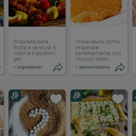
dividi su faceboo
Condividi su
Cond
opia link
Copia link
Cop
Proprietà della
Impanatura: come
frutta e verdura: 5
impanare
colori e 5 porzioni
perfettamente con
per ...
i trucchi dello ...
Condividi
Condividi
Co
+
ingredienti
+
alimentazione
dividi su faceboo
Condividi su
Cond