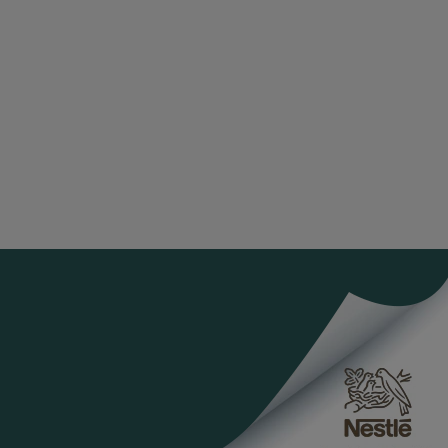
k
 facebook