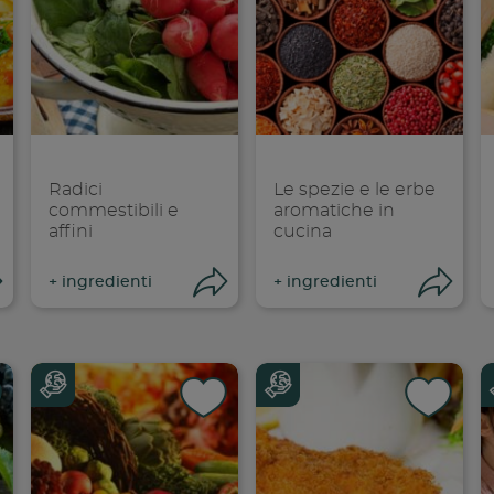
dividi su faceboo
Condividi su
Cond
opia link
Copia link
Cop
Radici
Le spezie e le erbe
commestibili e
aromatiche in
affini
cucina
Condividi
Condividi
Co
+
ingredienti
+
ingredienti