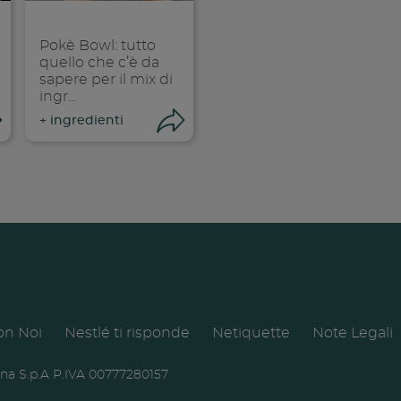
Pokè Bowl: tutto
quello che c’è da
sapere per il mix di
ingr...
Condividi
Condividi
+
ingredienti
dividi su faceboo
Condividi su
on Noi
Nestlé ti risponde
Netiquette
Note Legali
opia link
Copia link
ana S.p.A P.IVA 00777280157