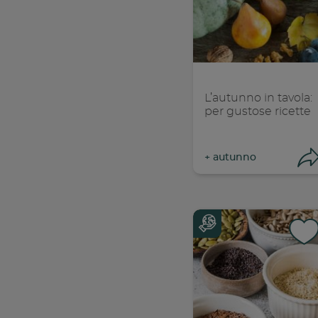
Con
C
L’autunno in tavola:
per gustose ricette
+
autunno
Con