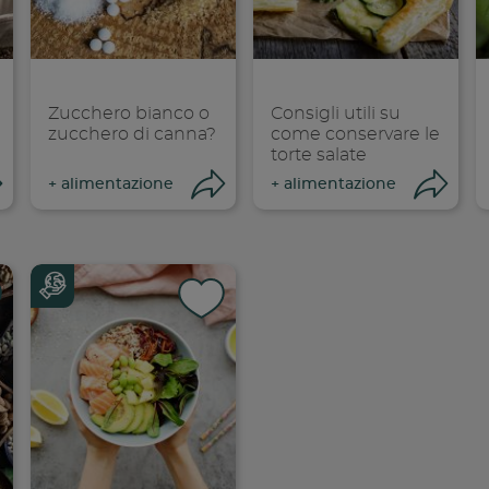
opia link
Copia link
Cop
Zucchero bianco o
Consigli utili su
zucchero di canna?
come conservare le
torte salate
Condividi
Condividi
Co
+
alimentazione
+
alimentazione
dividi su faceboo
Condividi su
Cond
opia link
Copia link
Cop