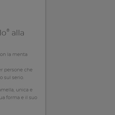
®
lo
alla
con la menta
per persone che
 sul serio.
amella, unica e
ua forma e il suo