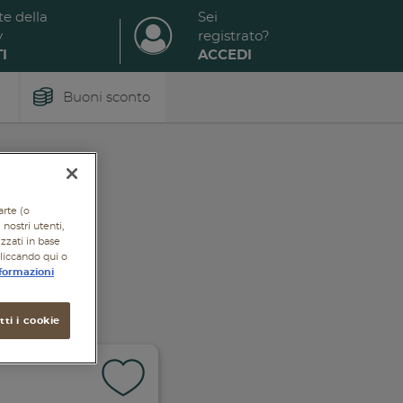
te della
Sei
y
registrato?
I
ACCEDI
Buoni sconto
arte (o
nostri utenti,
izzati in base
cliccando qui o
formazioni
ti i cookie