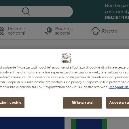
Non fai par
communit
REGISTRAT
Promo e
Buono a
Ricette
concorsi
sapersi
Polo
l pulsante "Accetta tutti i cookie" acconsenti all'utilizzo di cookie di prima e terza p
Iscriviti a
ReNest dalle
imili) al fine di migliorare la tua esperienza di navigazione web, fare valutazioni sui 
Buona La
radici al
informazioni utili per consentire a noi e ai nostri partner di fornirti annunci personal
ressi. Scopri di più sulla nostra informativa sulla privacy e imposta le tue preferenze 
Vita
futuro, un
i momento cliccando sul link "Impostazioni cookie" sul nostro sito web.
Maggiori in
viaggio
Tanti
BUONI consigli e
dentro al
ricette pensate per te
,
zioni cookie
Rifiuta tutti
Accetta tut
cibo.
insieme a tante
promozioni e sconti per
te e la tua famiglia!
L'evento ospitato a
Milano CityLife si è
concluso ma il viaggio