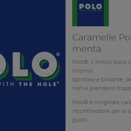
Iscriviti ora o
dentro al cibo continua.
Accedi
“ReNest Yourself” è un
invito a vivere il cibo con
maggiore
consapevolezza, un
impegno condiviso
verso un sistema
Caramelle Po
alimentare più
responsabile.
menta
SCOPRI DI PIÙ
Polo®, il mitico buco 
intorno!
Spiritoso e brillante, 
non si prendono troppo
Polo® è l'originale car
inconfondibile per la s
gusto.