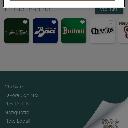
Piatti unici
Le tue marche
Vedi tutti
Dolci
Bevande
Vegetariane
Senza lattosio
Senza glutine
Chi Siamo
Footer
Lavora Con Noi
menu
Nestlé ti risponde
Netiquette
Note Legali