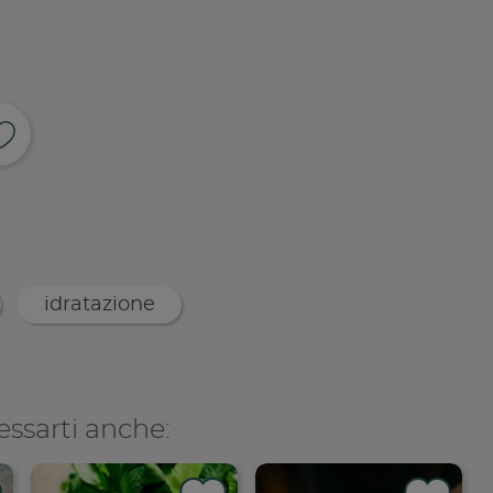
ividi su facebook
pia link
idratazione
essarti anche: