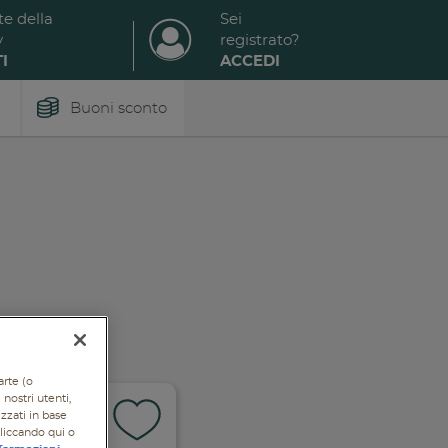
te della
Sei
y
registrato?
I
ACCEDI
Buoni sconto
arte (o
nostri utenti,
izzati in base
cliccando qui o