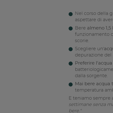
Nel corso della 
aspettare di aver
Bere
almeno 1,5 l
funzionamento ce
scorie.
Scegliere un'
acq
depurazione del c
Preferire l'acqu
batteriologicame
dalla sorgente.
Mai bere acqua 
temperatura amb
E teniamo sempre 
settimane senza ma
bere."