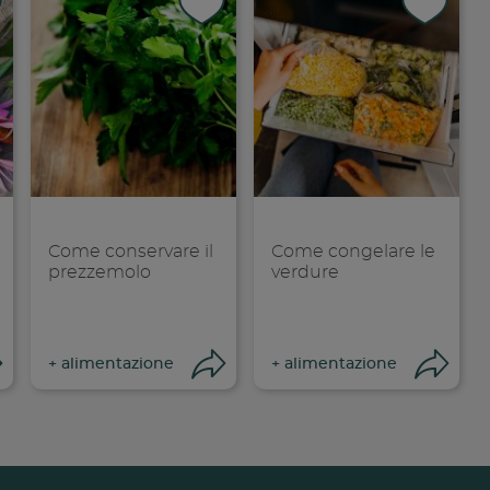
Come conservare il
Come congelare le
prezzemolo
verdure
Condividi
Condividi
Co
+
alimentazione
+
alimentazione