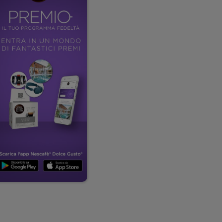
i su facebook
ink