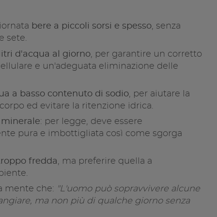
giornata
bere a piccoli sorsi e spesso
, senza
e sete.
itri d'acqua al giorno
, per garantire un corretto
llulare e un'adeguata eliminazione delle
ua a basso contenuto di sodio
, per aiutare la
orpo ed evitare la ritenzione idrica.
a minerale
: per legge, deve essere
nte pura e imbottigliata così come sgorga
troppo fredda
, ma preferire quella a
iente.
a mente che:
"L'uomo può sopravvivere alcune
ngiare, ma non più di qualche giorno senza