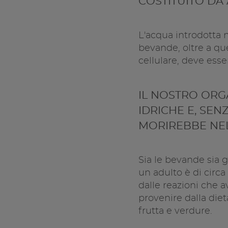
COSTITUITO DA
L'acqua introdotta 
bevande, oltre a qu
cellulare, deve ess
IL NOSTRO ORG
IDRICHE E, SE
MORIREBBE NEL 
Sia le bevande sia g
un adulto è di circa 
dalle reazioni che 
provenire dalla die
frutta e verdure.