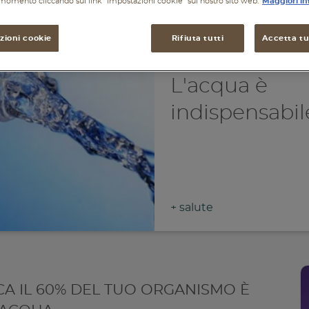
i momento cliccando sul link "Impostazioni cookie" sul nostro sito web.
Maggiori in
zioni cookie
Rifiuta tutti
Accetta tut
L'acqua è
indispensabil
+
salute
CA IL 60% DEL TUO ORGANISMO È