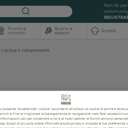
Non fai par
communit
REGISTRAT
Promo e
Buono a
Ricette
concorsi
sapersi
L'acqua è indispensabile
l pulsante "Accetta tutti i cookie" acconsenti all'utilizzo di cookie di prima e terza p
imili) al fine di migliorare la tua esperienza di navigazione web, fare valutazioni sui 
informazioni utili per consentire a noi e ai nostri partner di fornirti annunci personal
ressi. Scopri di più sulla nostra informativa sulla privacy e imposta le tue preferenze 