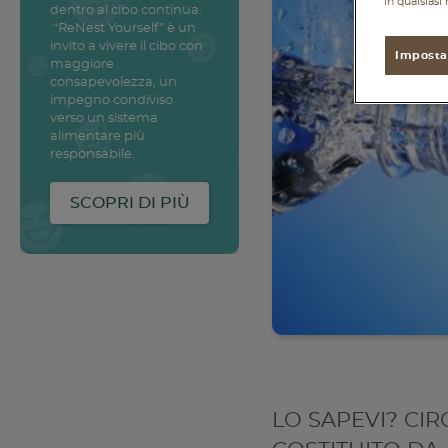
in qualsias
dentro al cibo continua.
“ReNest Yourself” è un
invito a vivere il cibo con
Imposta
maggiore
consapevolezza, un
impegno condiviso
verso un sistema
alimentare più
responsabile.
SCOPRI DI PIÙ
LO SAPEVI? CIR