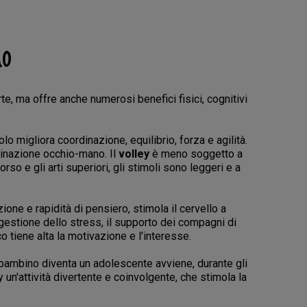
lo
rte, ma offre anche numerosi benefici fisici, cognitivi
lo migliora coordinazione, equilibrio, forza e agilità.
rdinazione occhio-mano. Il
volley
è meno soggetto a
torso e gli arti superiori, gli stimoli sono leggeri e a
one e rapidità di pensiero, stimola il cervello a
 gestione dello stress, il supporto dei compagni di
co tiene alta la motivazione e l'interesse.
bambino diventa un adolescente avviene, durante gli
 un'attività divertente e coinvolgente, che stimola la