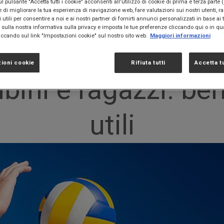
 pulsante "Accetta tutti i cookie" acconsenti all'utilizzo di cookie di prima e terza parte 
ne di migliorare la tua esperienza di navigazione web, fare valutazioni sui nostri utenti, r
utili per consentire a noi e ai nostri partner di fornirti annunci personalizzati in base ai t
benefici e consigli utili
ù sulla nostra informativa sulla privacy e imposta le tue preferenze cliccando qui o in qu
cando sul link "Impostazioni cookie" sul nostro sito web.
Maggiori informazioni
ioni cookie
Rifiuta tutti
Accetta tu
ini e ragazzi: ben
utili