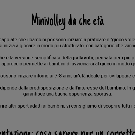
Minivolley da che età
 sappiate che i bambini possono iniziare a praticare il "gioco volle
 si inizia a giocare in modo più strutturato, con categorie che vanno
he è la versione semplificata della
pallavolo
, pensata per i più p
 approccio permette ai bambini di avvicinarsi al gioco in modo gr
possono iniziare intorno ai 7-8 anni, un'età ideale per sviluppare 
 dipende dalla predisposizione e dall'interesse del bambino. In 
garantisce una buona esperienza sportiva.
e altri sport adatti ai bambini, vi consigliamo di scoprire tutti i
entazione: cosa sapere per un corrett