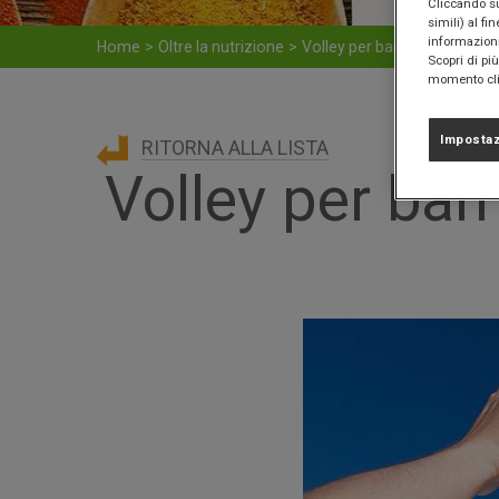
Cliccando sul
simili) al fi
informazioni 
Home
>
Oltre la nutrizione
>
Volley per bambini e ragazzi: 
Scopri di pi
momento clic
Impostaz
RITORNA ALLA LISTA
Volley per bamb