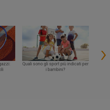
gazzi:
Quali sono gli sport più indicati per
Ch
li
i bambini?
bambi