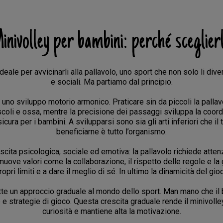
inivolley per bambini: perché sceglier
eale per avvicinarli alla pallavolo, uno sport che non solo li dive
e sociali. Ma partiamo dal principio.
 uno sviluppo motorio armonico. Praticare sin da piccoli la pallavo
uscoli e ossa, mentre la precisione dei passaggi sviluppa la coo
icura per i bambini. A svilupparsi sono sia gli arti inferiori che il 
beneficiarne è tutto l’organismo.
ita psicologica, sociale ed emotiva: la pallavolo richiede attenzi
muove valori come la collaborazione, il rispetto delle regole e la
pri limiti e a dare il meglio di sé. In ultimo la dinamicità del gio
e un approccio graduale al mondo dello sport. Man mano che il 
e strategie di gioco. Questa crescita graduale rende il minivolley
curiosità e mantiene alta la motivazione.