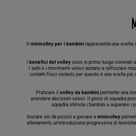
M
Il
minivolley per i bambini
rappresenta una scelta id
I
benefici del volley
sono in primo luogo correlati a
I salti e i movimenti veloci aiutano a rafforzare m
contatti fisici violenti, per questo è una scelta più s
Praticare il
volley da bambini
permette una cresc
prendere decisioni veloci. Il gioco di squadra pro
squadra stimola i bambini a superare i pro
Iniziare sin da piccoli a giocare a
minivolley
permett
allenamenti, un'introduzione progressiva di tecniche 