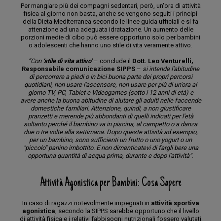
Per mangiare più dei compagni sedentari, però, un'ora di attività
fisica al giorno non basta, anche se vengono seguiti i principi
della Dieta Mediterranea secondo le linee guida ufficiali e si fa
attenzione ad una adeguata idratazione. Un aumento delle
porzioni medie di cibo può essere opportuno solo per bambini
o adolescenti che hanno uno stile di vita veramente attivo.
“Con
‘stile di vita attivo’
– conclude il
Dott. Leo Venturelli,
Responsabile comunicazione SIPPS
–
si intende l'abitudine
di percorrere a piedi o in bici buona parte dei propri percorsi
quotidiani, non usare l'ascensore, non usare per più di un'ora al
giorno TV, PC, Tablet e Videogames (sotto i 12 anni di età) e
avere anche la buona abitudine di aiutare gli adulti nelle faccende
domestiche familiari. Attenzione, quindi, a non giustificare
pranzetti e merende più abbondanti di quelli indicati per l'età
soltanto perché il bambino va in piscina, al campetto o a danza
due o tre volte alla settimana. Dopo queste attività ad esempio,
per un bambino, sono sufficienti un frutto o uno yogurt o un
"piccolo" panino imbottito. E non dimenticatevi di fargli bere una
opportuna quantità di acqua prima, durante e dopo l'attività”
.
Attività Agonistica per Bambini: Cosa Sapere
In caso di ragazzi notevolmente impegnati in
attività sportiva
agonistica
, secondo la SIPPS sarebbe opportuno che il livello
di attività fisica e i relativi fabbisogni nutrizionali fossero valutati