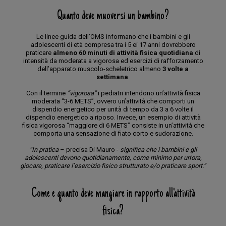
Quanto deve muoversi un bambino?
Le linee guida dell’OMS informano che i bambini e gli
adolescenti di età compresa tra i 5 ei 17 anni dovrebbero
praticare
almeno 60 minuti di attività fisica quotidiana
di
intensità da moderata a vigorosa ed esercizi di rafforzamento
dell’apparato muscolo-scheletrico almeno
3 volte a
settimana
.
Con il termine
“vigorosa”
i pediatri intendono un’attività fisica
moderata “3-6 METS”, ovvero un’attività che comporti un
dispendio energetico per unità di tempo da 3 a 6 volte il
dispendio energetico a riposo. Invece, un esempio di attività
fisica vigorosa “maggiore di 6 METS” consiste in un’attività che
comporta una sensazione di fiato corto e sudorazione.
“In pratica
– precisa Di Mauro -
significa che i bambini e gli
adolescenti devono quotidianamente, come minimo per un'ora,
giocare, praticare l’esercizio fisico strutturato e/o praticare sport.”
Come e quanto deve mangiare in rapporto all'attività
fisica?