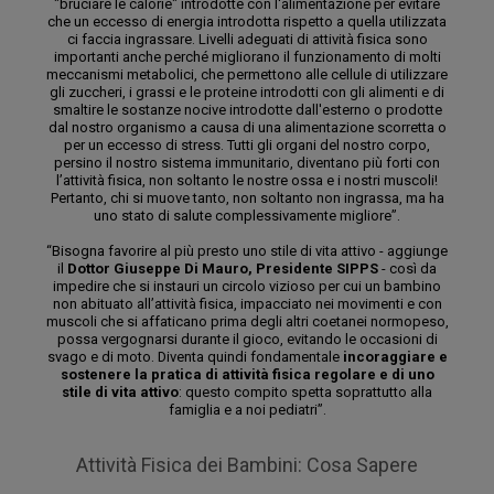
"bruciare le calorie" introdotte con l'alimentazione per evitare
che un eccesso di energia introdotta rispetto a quella utilizzata
ci faccia ingrassare. Livelli adeguati di attività fisica sono
importanti anche perché migliorano il funzionamento di molti
meccanismi metabolici, che permettono alle cellule di utilizzare
gli zuccheri, i grassi e le proteine introdotti con gli alimenti e di
smaltire le sostanze nocive introdotte dall'esterno o prodotte
dal nostro organismo a causa di una alimentazione scorretta o
per un eccesso di stress. Tutti gli organi del nostro corpo,
persino il nostro sistema immunitario, diventano più forti con
l’attività fisica, non soltanto le nostre ossa e i nostri muscoli!
Pertanto, chi si muove tanto, non soltanto non ingrassa, ma ha
uno stato di salute complessivamente migliore”.
“Bisogna favorire al più presto uno stile di vita attivo - aggiunge
il
Dottor Giuseppe Di Mauro, Presidente SIPPS
- così da
impedire che si instauri un circolo vizioso per cui un bambino
non abituato all’attività fisica, impacciato nei movimenti e con
muscoli che si affaticano prima degli altri coetanei normopeso,
possa vergognarsi durante il gioco, evitando le occasioni di
svago e di moto. Diventa quindi fondamentale
incoraggiare e
sostenere la pratica di attività fisica regolare e di uno
stile di vita attivo
: questo compito spetta soprattutto alla
famiglia e a noi pediatri”.
Attività Fisica dei Bambini: Cosa Sapere