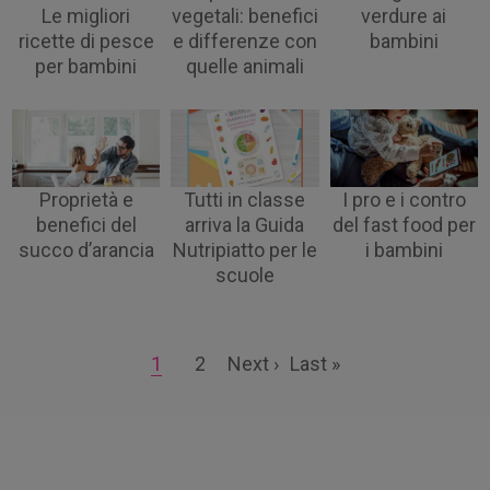
Le migliori
vegetali: benefici
verdure ai
ricette di pesce
e differenze con
bambini
per bambini
quelle animali
Proprietà e
Tutti in classe
I pro e i contro
benefici del
arriva la Guida
del fast food per
succo d’arancia
Nutripiatto per le
i bambini
scuole
Pagination
Page
1
Page
2
Next
Next ›
Last
Last »
page
page