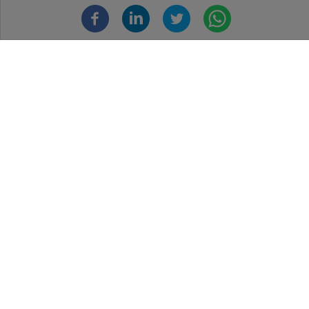
footer
main
IL METODO NUTRIPIATTO
PROGETTI NUTRIPIATTO
RICETTE
MAGAZINE
Iscriviti alla newsletter!
Footer
Contattaci
Note legali
Netiquette