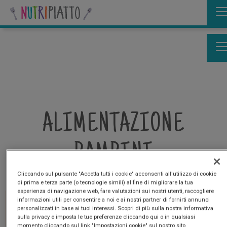
Skip
to
main
content
ALIMENTAZIONE
BAMBINI
Cliccando sul pulsante "Accetta tutti i cookie" acconsenti all'utilizzo di cookie
di prima e terza parte (o tecnologie simili) al fine di migliorare la tua
esperienza di navigazione web, fare valutazioni sui nostri utenti, raccogliere
informazioni utili per consentire a noi e ai nostri partner di fornirti annunci
personalizzati in base ai tuoi interessi. Scopri di più sulla nostra informativa
sulla privacy e imposta le tue preferenze cliccando qui o in qualsiasi
momento cliccando sul link "Impostazioni cookie" sul nostro sito