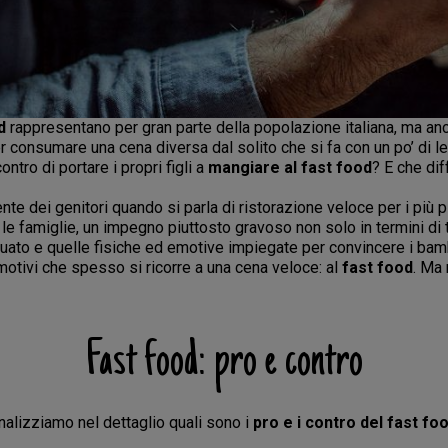
d
rappresentano per gran parte della popolazione italiana, ma anc
er consumare una cena diversa dal solito che si fa con un po’ di 
ntro di portare i propri figli a
mangiare al fast food
? E che dif
dei genitori quando si parla di ristorazione veloce per i più pi
 e le famiglie, un impegno piuttosto gravoso non solo in termini 
uato e quelle fisiche ed emotive impiegate per convincere i bamb
 motivi che spesso si ricorre a una cena veloce: al
fast food
. Ma
Fast food: pro e contro
nalizziamo nel dettaglio quali sono i
pro e i contro del fast fo