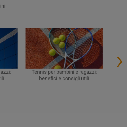
ini
azzi:
Tennis per bambini e ragazzi:
Quali s
li
benefici e consigli utili