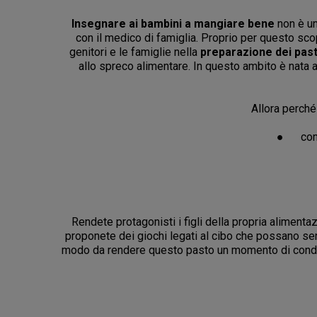
Insegnare ai bambini a mangiare bene
non è un
con il medico di famiglia. Proprio per questo sc
genitori e le famiglie nella
preparazione dei pasti
allo spreco alimentare. In questo ambito è nata a
Allora perch
● con ci
Rendete protagonisti i figli della propria aliment
proponete dei giochi legati al cibo che possano sens
modo da rendere questo pasto un momento di condivis