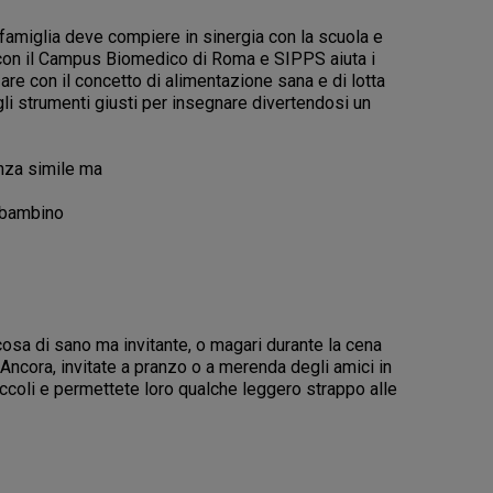
famiglia deve compiere in sinergia con la scuola e
e con il Campus Biomedico di Roma e SIPPS aiuta i
zare con il concetto di alimentazione sana e di lotta
gli strumenti giusti per insegnare divertendosi un
nza simile ma
n bambino
cosa di sano ma invitante, o magari durante la cena
 Ancora, invitate a pranzo o a merenda degli amici in
ccoli e permettete loro qualche leggero strappo alle