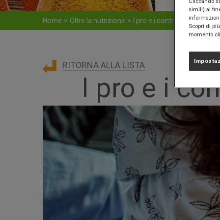
Cliccando sul
simili) al fi
informazioni 
Home
>
Oltre la nutrizione
>
I pro e i contro del fast foo
Scopri di pi
momento clic
Impostaz
RITORNA ALLA LISTA
I pro e i co