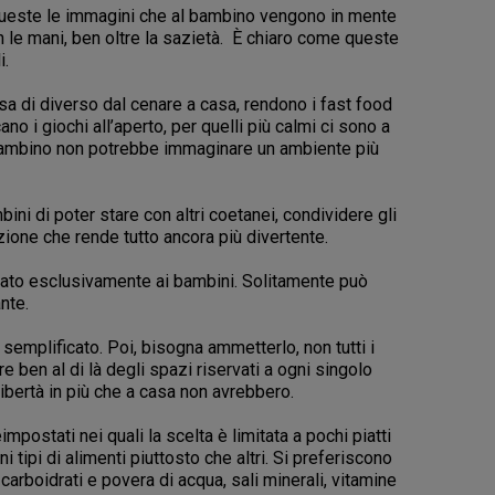
 queste le immagini che al bambino vengono in mente
 le mani, ben oltre la sazietà. È chiaro come queste
i.
osa di diverso dal cenare a casa, rendono i fast food
 i giochi all’aperto, per quelli più calmi ci sono a
Un bambino non potrebbe immaginare un ambiente più
bini di poter stare con altri coetanei, condividere gli
zione che rende tutto ancora più divertente.
cato esclusivamente ai bambini. Solitamente può
nte.
emplificato. Poi, bisogna ammetterlo, non tutti i
e ben al di là degli spazi riservati a ogni singolo
ibertà in più che a casa non avrebbero.
mpostati nei quali la scelta è limitata a pochi piatti
 tipi di alimenti piuttosto che altri. Si preferiscono
carboidrati e povera di acqua, sali minerali, vitamine