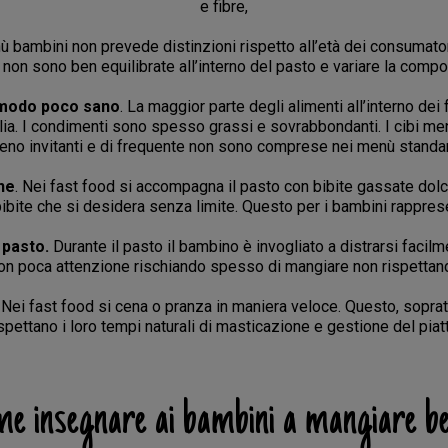
e fibre,
nù bambini non prevede distinzioni rispetto all’età dei consumator
i non sono ben equilibrate all’interno del pasto e variare la com
in modo poco sano
. La maggior parte degli alimenti all’interno dei
glia. I condimenti sono spesso grassi e sovrabbondanti. I cibi m
no invitanti e di frequente non sono comprese nei menù standa
ne
. Nei fast food si accompagna il pasto con bibite gassate dolci.
i bibite che si desidera senza limite. Questo per i bambini rappres
l pasto.
Durante il pasto il bambino è invogliato a distrarsi facil
con poca attenzione rischiando spesso di mangiare non rispettand
Nei fast food si cena o pranza in maniera veloce. Questo, sopratt
spettano i loro tempi naturali di masticazione e gestione del piat
e insegnare ai bambini a mangiare b