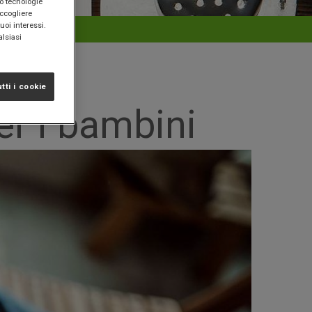
(o tecnologie
accogliere
uoi interessi.
alsiasi
tti i cookie
per i bambini