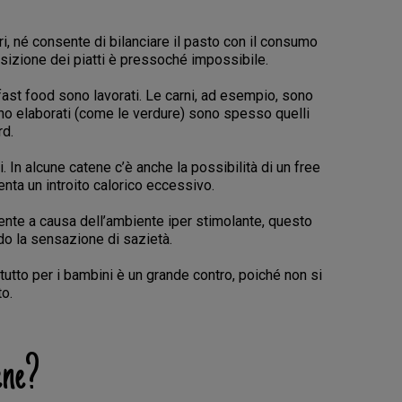
i, né consente di bilanciare il pasto con il consumo
posizione dei piatti è pressoché impossibile.
 fast food sono lavorati. Le carni, ad esempio, sono
eno elaborati (come le verdure) sono spesso quelli
rd.
 In alcune catene c’è anche la possibilità di un free
enta un introito calorico eccessivo.
mente a causa dell’ambiente iper stimolante, questo
o la sensazione di sazietà.
utto per i bambini è un grande contro, poiché non si
to.
ene?