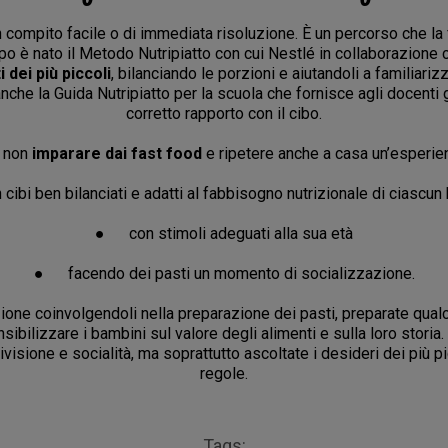
 compito facile o di immediata risoluzione. È un percorso che la 
opo è nato il Metodo Nutripiatto con cui Nestlé in collaborazion
 dei più piccoli
, bilanciando le porzioni e aiutandoli a familiariz
nche la Guida Nutripiatto per la scuola che fornisce agli docenti 
corretto rapporto con il cibo.
é non
imparare dai fast food
e ripetere anche a casa un’esperie
bi ben bilanciati e adatti al fabbisogno nutrizionale di ciascu
● con stimoli adeguati alla sua età
● facendo dei pasti un momento di socializzazione.
azione coinvolgendoli nella preparazione dei pasti, preparate qual
ibilizzare i bambini sul valore degli alimenti e sulla loro storia.
ione e socialità, ma soprattutto ascoltate i desideri dei più pi
regole.
Tags: