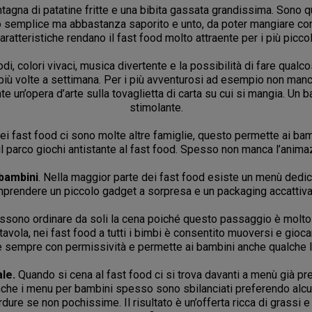
tagna di patatine fritte e una bibita gassata grandissima. Sono
bo semplice ma abbastanza saporito e unto, da poter mangiare con
aratteristiche rendano il fast food molto attraente per i più piccol
di, colori vivaci, musica divertente e la possibilità di fare qualc
iù volte a settimana. Per i più avventurosi ad esempio non mancano
te un’opera d’arte sulla tovaglietta di carta su cui si mangia. 
stimolante.
 dei fast food ci sono molte altre famiglie, questo permette ai bam
l parco giochi antistante al fast food. Spesso non manca l’anima
 bambini
. Nella maggior parte dei fast food esiste un menù dedi
prendere un piccolo gadget a sorpresa e un packaging accattiva
ossono ordinare da soli la cena poiché questo passaggio è molto s
vola, nei fast food a tutti i bimbi è consentito muoversi e giocar
de sempre con permissività e permette ai bambini anche qualche l
ale.
Quando si cena al fast food ci si trova davanti a menù già prei
e anche i menu per bambini spesso sono sbilanciati preferendo alcuni
dure se non pochissime. Il risultato è un’offerta ricca di grassi e 