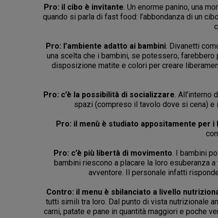
Pro: il cibo è invitante
. Un enorme panino, una mon
quando si parla di fast food: l’abbondanza di un ci
c
Pro: l’ambiente adatto ai bambini
. Divanetti como
una scelta che i bambini, se potessero, farebbero p
disposizione matite e colori per creare liberamen
Pro: c’è la possibilità di socializzare
. All’interno
spazi (compreso il tavolo dove si cena) e i
Pro: il menù è studiato appositamente per i
com
Pro: c’è più libertà di movimento
. I bambini p
bambini riescono a placare la loro esuberanza a ta
avventore. Il personale infatti rispon
Contro: il menu è sbilanciato a livello nutrizion
tutti simili tra loro. Dal punto di vista nutrizional
carni, patate e pane in quantità maggiori e poche ver