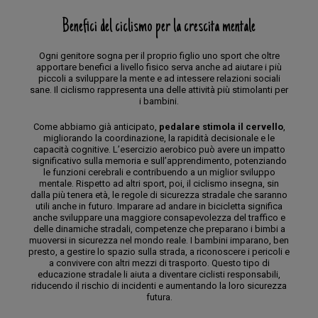
Benefici del ciclismo per la crescita mentale
Ogni genitore sogna per il proprio figlio uno sport che oltre
apportare benefici a livello fisico serva anche ad aiutare i più
piccoli a sviluppare la mente e ad intessere relazioni sociali
sane. Il ciclismo rappresenta una delle attività più stimolanti per
i bambini.
Come abbiamo già anticipato,
pedalare stimola il cervello
,
migliorando la coordinazione, la rapidità decisionale e le
capacità cognitive. L’esercizio aerobico può avere un impatto
significativo sulla memoria e sull’apprendimento, potenziando
le funzioni cerebrali e contribuendo a un miglior sviluppo
mentale. Rispetto ad altri sport, poi, il ciclismo insegna, sin
dalla più tenera età, le regole di sicurezza stradale che saranno
utili anche in futuro. Imparare ad andare in bicicletta significa
anche sviluppare una maggiore consapevolezza del traffico e
delle dinamiche stradali, competenze che preparano i bimbi a
muoversi in sicurezza nel mondo reale. I bambini imparano, ben
presto, a gestire lo spazio sulla strada, a riconoscere i pericoli e
a convivere con altri mezzi di trasporto. Questo tipo di
educazione stradale li aiuta a diventare ciclisti responsabili,
riducendo il rischio di incidenti e aumentando la loro sicurezza
futura.