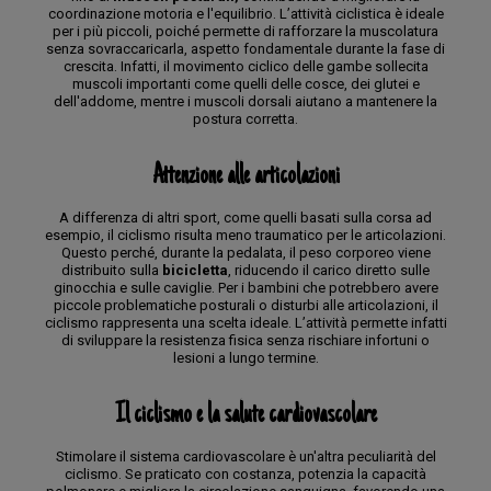
coordinazione motoria e l'equilibrio. L’attività ciclistica è ideale
per i più piccoli, poiché permette di rafforzare la muscolatura
senza sovraccaricarla, aspetto fondamentale durante la fase di
crescita. Infatti, il movimento ciclico delle gambe sollecita
muscoli importanti come quelli delle cosce, dei glutei e
dell'addome, mentre i muscoli dorsali aiutano a mantenere la
postura corretta.
Attenzione alle articolazioni
A differenza di altri sport, come quelli basati sulla corsa ad
esempio, il ciclismo risulta meno traumatico per le articolazioni.
Questo perché, durante la pedalata, il peso corporeo viene
distribuito sulla
bicicletta
, riducendo il carico diretto sulle
ginocchia e sulle caviglie. Per i bambini che potrebbero avere
piccole problematiche posturali o disturbi alle articolazioni, il
ciclismo rappresenta una scelta ideale. L’attività permette infatti
di sviluppare la resistenza fisica senza rischiare infortuni o
lesioni a lungo termine.
Il ciclismo e la salute cardiovascolare
Stimolare il sistema cardiovascolare è un'altra peculiarità del
ciclismo. Se praticato con costanza, potenzia la capacità