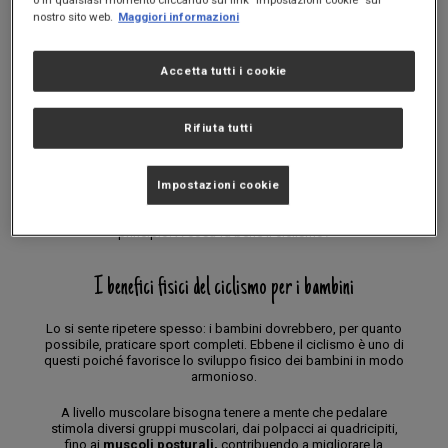
nostro sito web.
Maggiori informazioni
Se i vostri bambini amano stare all’aria aperta e vivere lo sport
come un’avventura più che come una costante gara con gli altri,
forse dovreste proporre loro il ciclismo. Si tratta di uno sport
Accetta tutti i cookie
divertente ma anche salutare, in poche parole perfetto per
accompagnare i vostri bambini in un percorso di crescita sano.
Rifiuta tutti
Salire in sella a una bicicletta non è solo un'attività spensierata
per i più piccoli: è un modo per sviluppare corpo e mente,
scoprire il mondo e imparare a superare i propri limiti. In questo
articolo esploreremo i principali
benefici del ciclismo per i
Impostazioni cookie
bambini,
analizzando anche i suoi effetti su muscoli, salute
generale e confrontandolo con altri sport. Ma cominciamo dal
principio. A cosa fa bene il ciclismo?
I benefici fisici del ciclismo per i bambini
Lo si sente ripetere spesso: i bambini dovrebbero, per quanto
possibile, praticare sport completi. Ebbene il ciclismo è uno di
questi poiché favorisce lo sviluppo fisico dei bambini in modo
armonioso.
A livello muscolare bisogna tenere a mente che pedalare
stimola diversi gruppi muscolari, dai polpacci ai quadricipiti,
fino ai
muscoli posturali,
contribuendo a migliorare la