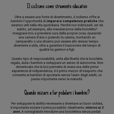
Il ciclismo come strumento educativo
Oltre a essere una fonte di divertimento, il ciclismo offre ai
bambini l'opportunità di
imparare competenze pratiche
che
saranno utili nella vita quotidiana. Perché non indirizzarli, sin da
subito, ad esempio, alla manutenzione della bicicletta?
Insegnare loro a prendersi cura delle proprie cose, riparando
una camera d’aria o pulendo la catena, montando un
campanello o una dinamo può essere allo stesso tempo
divertente e utile, oltre a garantire il trascorrere del tempo di
qualità tra genitori e figli.
Questo tipo di responsabilità, unita alla libertà che la bicicletta
regala, aiuta i bambini a sviluppare un senso di autonomia. Non
dimenticate che la bici permette di vivere una delle prime
esperienze di indipendenza, è il primo mezzo di trasporto che
consente ai bambini di spostarsi senza l’aiuto degli adulti, un
passo importante verso la maturità.
Quando iniziare a far pedalare i bambini?
Per sviluppare le abilità necessarie a diventare un buon ciclista,
è importante iniziare il prima possibile. Idealmente,
intorno ai 2
anni
, è consigliabile introdurre una biciclettina senza pedali.