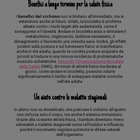
Benefici a lungo termine per la salute fisica
I
benefici del ciclismo
non si limitano all’immediato, ma si
estendono anche al futuro. Infatti, la bicicletta è un’ottima
alleata contro i rischi legati alla sedentarietà, come il
sovrappeso e l'obesità. Andare in bicicletta aiuta a stimolare il
metabolismo, migliorando, laddove necessario, il
dimagrimento e favorendo una crescita sana. Inoltre, gli effetti
positivi sulla postura e sul benessere fisico si manifestano
anche in età adulta, quando la corretta postura acquisita da
piccoli si traduce in una minore incidenza di problematiche
muscolo-scheletriche.
Secondo l'Organizzazione Mondiale
della Sanità
(OMS), 60 minuti di attività fisica moderata al
giorno, come andare in bicicletta, possono ridurre
significativamente il rischio di sviluppare malattie croniche
nell’età adulta.
Un aiuto contro le malattie stagionali
In ultimo non va dimenticato che praticare il ciclismo all’aperto
non rinforza solo il corpo, ma anche il sistema immunitario.
Grazie alla costante attività fisica, i bambini diventano meno
vulnerabili a malattie stagionali come raffreddori e influenze,
poiché il movimento regolare potenzia le difese naturali
dell’organismo.