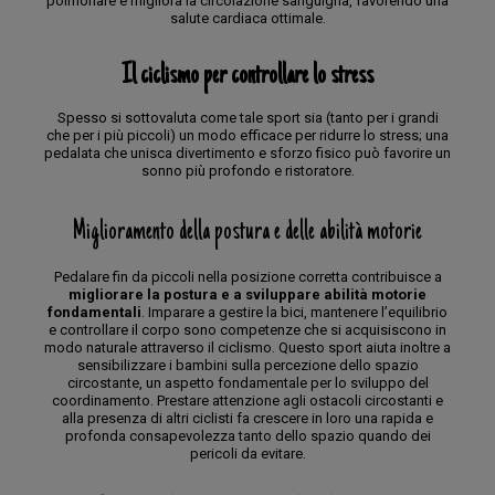
polmonare e migliora la circolazione sanguigna, favorendo una
salute cardiaca ottimale.
Il ciclismo per controllare lo stress
Spesso si sottovaluta come tale sport sia (tanto per i grandi
che per i più piccoli) un modo efficace per ridurre lo stress; una
pedalata che unisca divertimento e sforzo fisico può favorire un
sonno più profondo e ristoratore.
Miglioramento della postura e delle abilità motorie
Pedalare fin da piccoli nella posizione corretta contribuisce a
migliorare la postura e a sviluppare abilità motorie
fondamentali
. Imparare a gestire la bici, mantenere l’equilibrio
e controllare il corpo sono competenze che si acquisiscono in
modo naturale attraverso il ciclismo. Questo sport aiuta inoltre a
sensibilizzare i bambini sulla percezione dello spazio
circostante, un aspetto fondamentale per lo sviluppo del
coordinamento. Prestare attenzione agli ostacoli circostanti e
alla presenza di altri ciclisti fa crescere in loro una rapida e
profonda consapevolezza tanto dello spazio quando dei
pericoli da evitare.