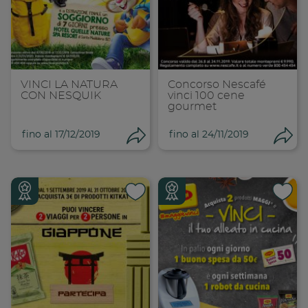
Condividi su
Cond
Copia link
Cop
VINCI LA NATURA
Concorso Nescafé
CON NESQUIK
vinci 100 cene
gourmet
fino al 17/12/2019
fino al 24/11/2019
Condividi
Con
Condividi su
Cond