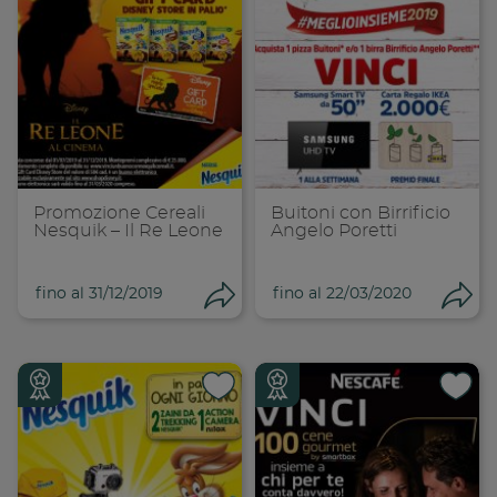
Condividi su
Cond
Copia link
Cop
Promozione Cereali
Buitoni con Birrificio
Nesquik – Il Re Leone
Angelo Poretti
fino al 31/12/2019
fino al 22/03/2020
Condividi
Con