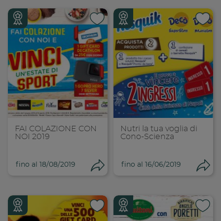
Condividi su
Cond
Copia link
Cop
FAI COLAZIONE CON
Nutri la tua voglia di
NOI 2019
Cono-Scienza
fino al 18/08/2019
fino al 16/06/2019
Condividi
Con