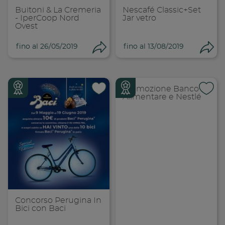
Buitoni & La Cremeria
Nescafé Classic+Set
- IperCoop Nord
Jar vetro
Ovest
fino al 26/05/2019
fino al 13/08/2019
Condividi
Con
Promozione Banco
Alimentare e Nestlé
Condividi su
Cond
Copia link
Cop
Concorso Perugina In
Bici con Baci