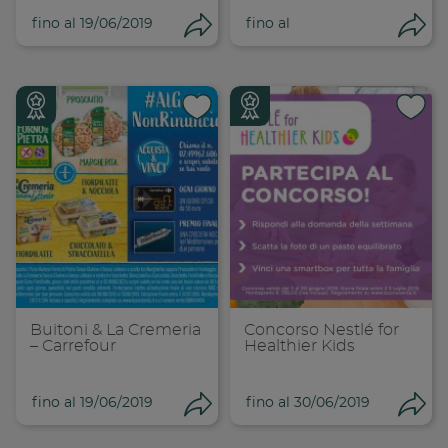
fino al 19/06/2019
fino al
Condividi
Con
Condividi su
Cond
Copia link
Cop
Buitoni & La Cremeria
Concorso Nestlé for
– Carrefour
Healthier Kids
fino al 19/06/2019
fino al 30/06/2019
Condividi
Con