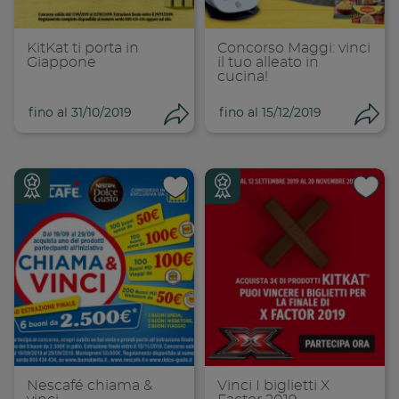
Copia link
Cop
KitKat ti porta in
Concorso Maggi: vinci
Giappone
il tuo alleato in
cucina!
fino al 31/10/2019
fino al 15/12/2019
Condividi
Con
Condividi su
Cond
Copia link
Cop
Nescafé chiama &
Vinci I biglietti X