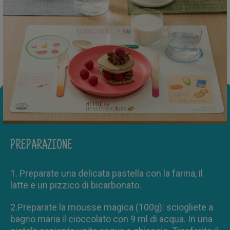
PREPARAZIONE
1. Preparate una delicata pastella con la farina, il
latte e un pizzico di bicarbonato.
2.Preparate la mousse magica (100g): sciogliete a
bagno maria il cioccolato con 9 ml di acqua. In una