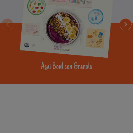
Açai Bowl con Granola