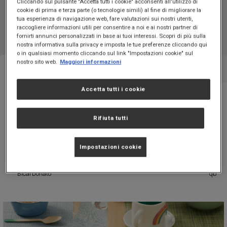
Cliccando sul pulsante "Accetta tutti i cookie" acconsenti all'utilizzo di
PANCAKE DOLCI CON MOUSSE AL CIOCCOLATO
cookie di prima e terza parte (o tecnologie simili) al fine di migliorare la
tua esperienza di navigazione web, fare valutazioni sui nostri utenti,
Ricetta per 1 persona
raccogliere informazioni utili per consentire a noi e ai nostri partner di
fornirti annunci personalizzati in base ai tuoi interessi. Scopri di più sulla
nostra informativa sulla privacy e imposta le tue preferenze cliccando qui
o in qualsiasi momento cliccando sul link "Impostazioni cookie" sul
nostro sito web.
Maggiori informazioni
Da 4 a 6 anni
Da 7 a 9 anni
Da 10 a 12 anni
Accetta tutti i cookie
Latte ps
150 g (di questi: 25 mL x impasto)
Rifiuta tutti
Farina di grano saraceno
20 g
Lamponi o altra frutta
100 g
Impostazioni cookie
Mousse magica
1 cucchiaino
Bicarbonato
qb