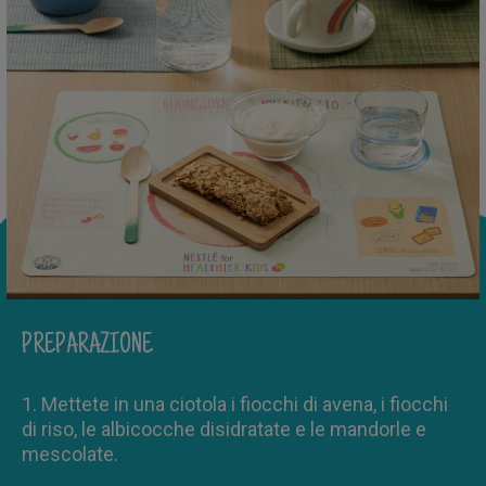
PREPARAZIONE
1. Mettete in una ciotola i fiocchi di avena, i fiocchi
di riso, le albicocche disidratate e le mandorle e
mescolate.