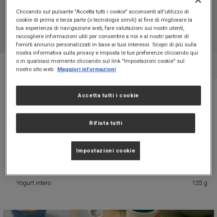
BARRETTE NUTRIZIONALI FATTE IN CASA
Cliccando sul pulsante "Accetta tutti i cookie" acconsenti all'utilizzo di
cookie di prima e terza parte (o tecnologie simili) al fine di migliorare la
Ricetta per 1 persona
tua esperienza di navigazione web, fare valutazioni sui nostri utenti,
raccogliere informazioni utili per consentire a noi e ai nostri partner di
fornirti annunci personalizzati in base ai tuoi interessi. Scopri di più sulla
nostra informativa sulla privacy e imposta le tue preferenze cliccando qui
o in qualsiasi momento cliccando sul link "Impostazioni cookie" sul
Da 4 a 6 anni
Da 7 a 9 anni
Da 10 a 12 anni
nostro sito web.
Maggiori informazioni
Accetta tutti i cookie
Fiocchi di avena
10 g
Fiocchi di riso
10 g
Rifiuta tutti
Miele
5 g
Albicocche disidratate
15 g
Impostazioni cookie
Mandorle in scaglie
5 g
Yogurt intero
125 g