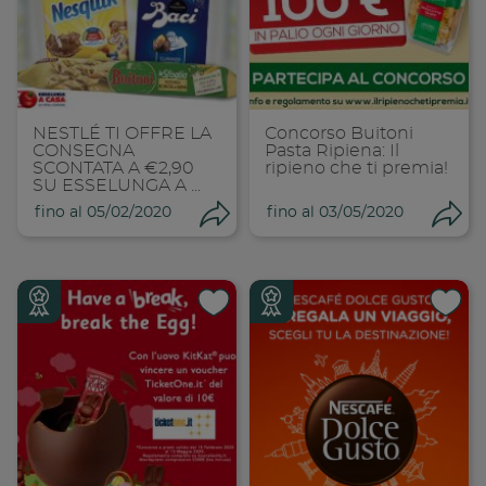
Condividi su
Cond
Copia link
Cop
NESTLÉ TI OFFRE LA
Concorso Buitoni
CONSEGNA
Pasta Ripiena: Il
SCONTATA A €2,90
ripieno che ti premia!
SU ESSELUNGA A ...
fino al 05/02/2020
fino al 03/05/2020
Condividi
Con
Condividi su
Cond