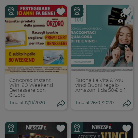
Condividi su
Cond
Copia link
Cop
Concorso Instant
Buona La Vita & You:
Win: 80 Weekend
vinci Buoni regalo
Benessere con
Amazon.it da 50€ o 1...
Orzoro
fino al 17/11/2020
fino al 26/01/2020
Condividi
Con