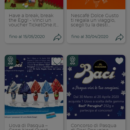
Copia link
Cop
Have a break, break
Nescafé Dolce Gusto
the Egg! - Vinci un
ti regala un viaggio,
voucher TicketOne.it...
scegli tu la desti...
fino al 15/05/2020
fino al 30/04/2020
Condividi
Con
Condividi su
Cond
Copia link
Cop
Uova di Pasqua –
Concorso di Pasqua