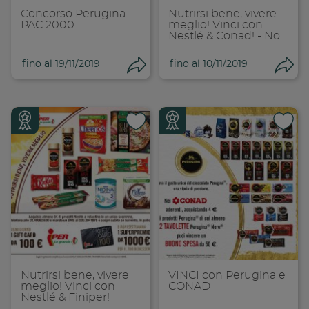
Concorso Perugina
Nutrirsi bene, vivere
PAC 2000
meglio! Vinci con
Nestlé & Conad! - No...
fino al 19/11/2019
fino al 10/11/2019
Condividi
Con
Condividi su
Cond
Copia link
Cop
Nutrirsi bene, vivere
VINCI con Perugina e
meglio! Vinci con
CONAD
Nestlé & Finiper!