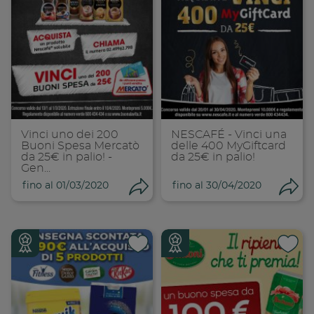
Condividi su
Cond
Copia link
Cop
Vinci uno dei 200
NESCAFÉ - Vinci una
Buoni Spesa Mercatò
delle 400 MyGiftcard
da 25€ in palio! -
da 25€ in palio!
Gen...
fino al 01/03/2020
fino al 30/04/2020
Condividi
Con