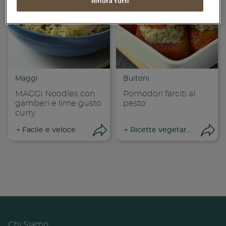
Rifiuta tutti
Piatti unici
Dolci
Bevande
Vegetariane
Maggi
Buitoni
MAGGI Noodles con
Pomodori farciti al
Senza lattosio
gamberi e lime gusto
pesto
curry
Senza glutine
+
Facile e veloce
+
Ricette vegetariane
Apri condivisione
Apr
Chi Siamo