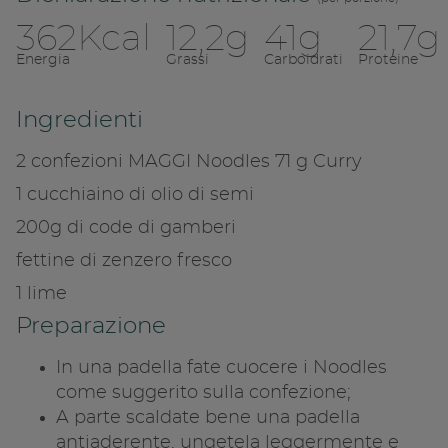
362Kcal
12,2g
41g
21,7g
Energia
Grassi
Carboidrati
Proteine
Ingredienti
2 confezioni MAGGI Noodles 71 g Curry
1 cucchiaino di olio di semi
200g di code di gamberi
fettine di zenzero fresco
1 lime
Condivid
Preparazione
In una padella fate cuocere i Noodles
Copia l
come suggerito sulla confezione;
A parte scaldate bene una padella
antiaderente, ungetela leggermente e