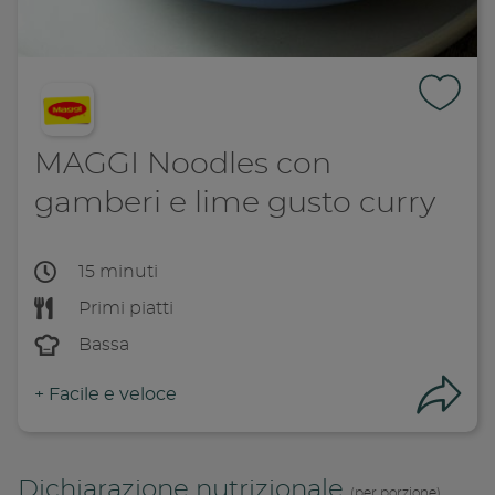
MAGGI Noodles con
gamberi e lime gusto curry
15 minuti
Primi piatti
Bassa
+
Facile e veloce
Con
Dichiarazione nutrizionale
(per porzione)