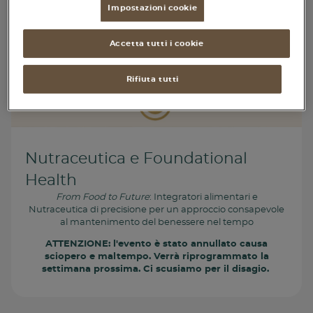
Impostazioni cookie
Piatti unici
Accetta tutti i cookie
Dolci
Bevande
Rifiuta tutti
Vegetariane
Senza lattosio
Nutraceutica e Foundational
Senza glutine
Health
From Food to Future
: Integratori alimentari e
Nutraceutica di precisione per un approccio consapevole
al mantenimento del benessere nel tempo
ATTENZIONE: l'evento è stato annullato causa
sciopero e maltempo. Verrà riprogrammato la
settimana prossima. Ci scusiamo per il disagio.