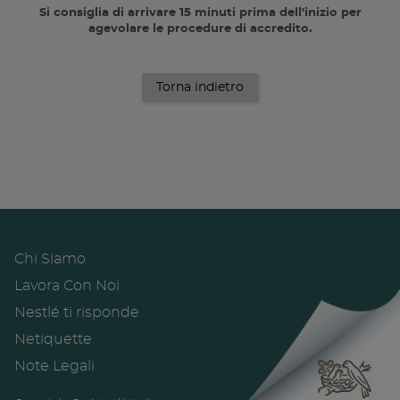
Si consiglia di arrivare 15 minuti prima dell'inizio per
agevolare le procedure di accredito.
Torna indietro
Chi Siamo
Footer
Lavora Con Noi
menu
Nestlé ti risponde
Netiquette
Note Legali