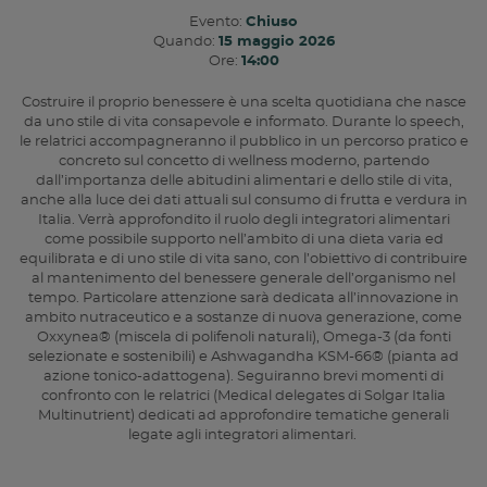
Evento:
Chiuso
Quando:
15 maggio 2026
Ore:
14:00
Costruire il proprio benessere è una scelta quotidiana che nasce
da uno stile di vita consapevole e informato. Durante lo speech,
le relatrici accompagneranno il pubblico in un percorso pratico e
concreto sul concetto di wellness moderno, partendo
dall’importanza delle abitudini alimentari e dello stile di vita,
anche alla luce dei dati attuali sul consumo di frutta e verdura in
Italia. Verrà approfondito il ruolo degli integratori alimentari
come possibile supporto nell’ambito di una dieta varia ed
equilibrata e di uno stile di vita sano, con l’obiettivo di contribuire
al mantenimento del benessere generale dell’organismo nel
tempo. Particolare attenzione sarà dedicata all’innovazione in
ambito nutraceutico e a sostanze di nuova generazione, come
Oxxynea® (miscela di polifenoli naturali), Omega-3 (da fonti
selezionate e sostenibili) e Ashwagandha KSM-66® (pianta ad
azione tonico-adattogena). Seguiranno brevi momenti di
confronto con le relatrici (Medical delegates di Solgar Italia
Multinutrient) dedicati ad approfondire tematiche generali
legate agli integratori alimentari.