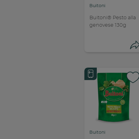
C
Buitoni
Buitoni® Pesto alla
genovese 130g
Con
C
Buitoni