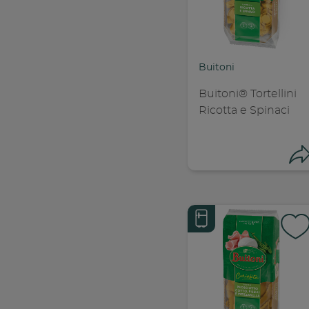
Con
C
Buitoni
Buitoni® Tortellini
Ricotta e Spinaci
Con