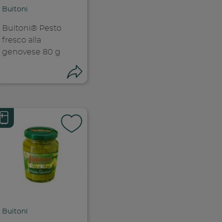
ia link
Copia link
Buitoni
Buitoni® Pesto
fresco alla
genovese 80 g
ndividi
Condividi
k
 facebook
ividi su facebook
Condividi su f
ia link
Copia link
Buitoni