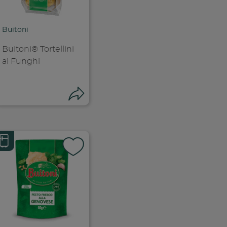
ia link
Copia link
Buitoni
Buitoni® Tortellini
ai Funghi
ndividi
Condividi
k
 facebook
ividi su facebook
Condividi su f