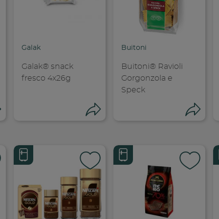
dividi su faceboo
Condividi su
Cond
opia link
Copia link
Cop
Galak
Buitoni
Galak® snack
Buitoni® Ravioli
fresco 4x26g
Gorgonzola e
Speck
Condividi
Condividi
Co
dividi su faceboo
Condividi su
Cond