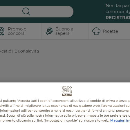
Non fai par
communit
REGISTRAT
Promo e
Buono a
Ricette
concorsi
sapersi
estlé | Buonalavita
A SAPERSI
RICETTE
PROMOZIONI
PRODOTTI
l pulsante "Accetta tutti i cookie" acconsenti all'utilizzo di cookie di prima e terza p
imili) al fine di migliorare la tua esperienza di navigazione web, fare valutazioni sui 
informazioni utili per consentire a noi e ai nostri partner di fornirti annunci personal
ressi. Scopri di più sulla nostra informativa sulla privacy e imposta le tue preferenze 
i momento cliccando sul link "Impostazioni cookie" sul nostro sito web.
Maggiori in