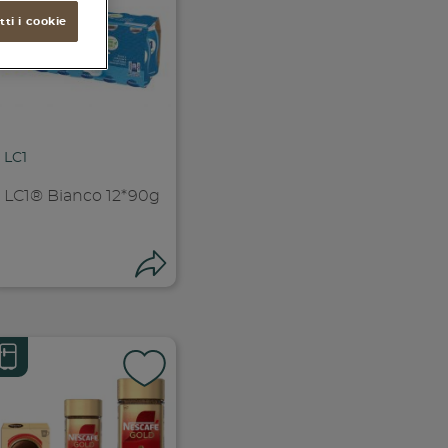
ti i cookie
LC1
LC1® Bianco 12*90g
ndividi
Condividi