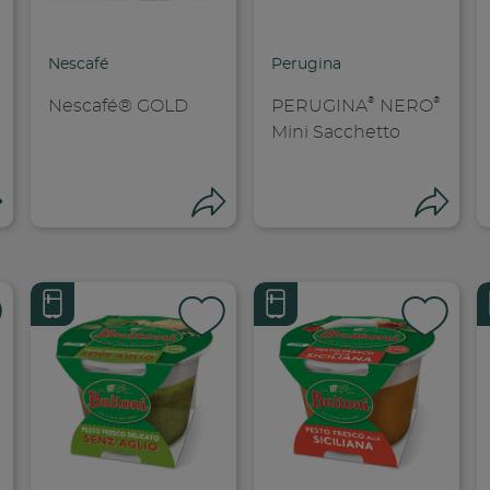
opia link
Copia link
Cop
Nescafé
Perugina
®
®
Nescafé® GOLD
PERUGINA
NERO
Mini Sacchetto
Condividi
Condividi
Co
dividi su faceboo
Condividi su
Cond