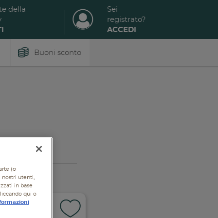
te della
Sei
y
registrato?
I
ACCEDI
Buoni sconto
arte (o
nostri utenti,
izzati in base
cliccando qui o
formazioni