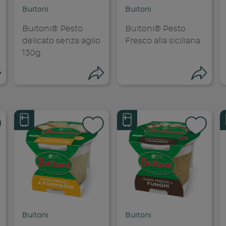
opia link
Copia link
Cop
Buitoni
Buitoni
Buitoni® Pesto
Buitoni® Pesto
delicato senza aglio
Fresco alla siciliana
130g
Condividi
Condividi
Co
dividi su faceboo
Condividi su
Cond
opia link
Copia link
Cop
Buitoni
Buitoni