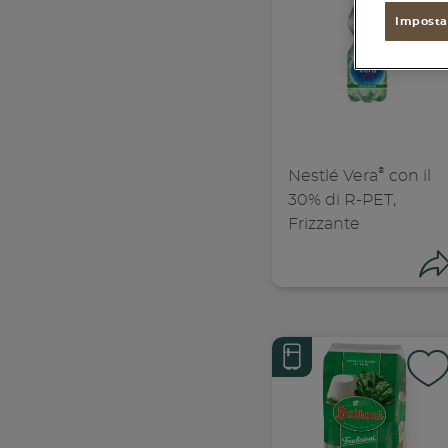
found
Imposta
®
Nestlé Vera
con il
30% di R-PET,
Frizzante