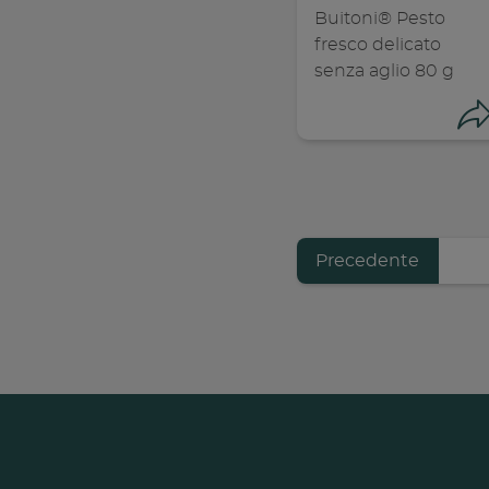
Buitoni® Pesto
fresco delicato
senza aglio 80 g
Previous
Precedente
Pagination
page
Con
C