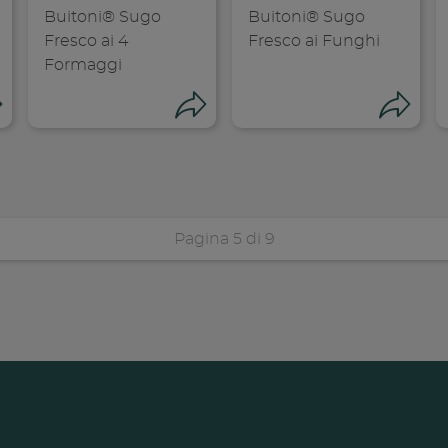
Buitoni® Sugo
Buitoni® Sugo
Fresco ai 4
Fresco ai Funghi
Formaggi
Condividi
Condividi
Co
Pagina 5 di 9
dividi su faceboo
Condividi su
Cond
opia link
Copia link
Cop