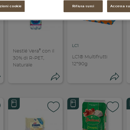
zioni cookie
Rifiuta tutti
Accetta tut
LC1
®
Nestlé Vera
con il
LC1® Multifrutti
30% di R-PET,
12*90g
Naturale
Condividi
Condividi
Co