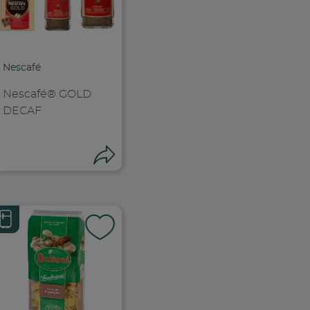
k
 facebook
ividi su facebook
Condividi su f
ia link
Copia link
Nescafé
Nescafé® GOLD
DECAF
ndividi
Condividi
k
 facebook
ividi su facebook
Condividi su f