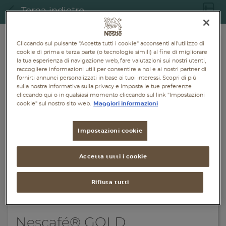
Piatti unici
Torna indietro
Dolci
Cliccando sul pulsante "Accetta tutti i cookie" acconsenti all'utilizzo di
cookie di prima e terza parte (o tecnologie simili) al fine di migliorare
Bevande
la tua esperienza di navigazione web, fare valutazioni sui nostri utenti,
raccogliere informazioni utili per consentire a noi e ai nostri partner di
Vegetariane
fornirti annunci personalizzati in base ai tuoi interessi. Scopri di più
sulla nostra informativa sulla privacy e imposta le tue preferenze
cliccando qui o in qualsiasi momento cliccando sul link "Impostazioni
Senza lattosio
cookie" sul nostro sito web.
Maggiori informazioni
Senza glutine
Impostazioni cookie
Accetta tutti i cookie
Rifiuta tutti
Nescafé® GOLD