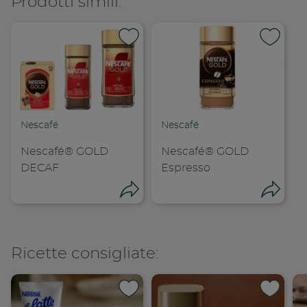
Prodotti simili:
Nescafé
Nescafé
Nescafé® GOLD
Nescafé® GOLD
DECAF
Espresso
Condividi
Cond
Ricette consigliate:
Condividi su 
Condi