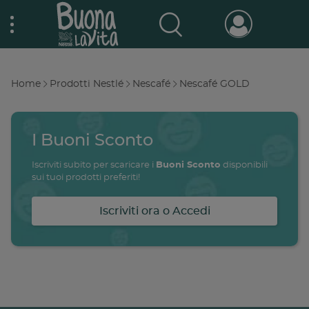
Skip
Nestlé Buona la vita
to
main
content
Prodotti & Marche
Main
Home
Prodotti Nestlé
Nescafé
Nescafé GOLD
navigation
Breadcrumb
Promo e concorsi
Promozioni attive
I Buoni Sconto
Buono a sapersi
Iscriviti subito per scaricare i
Buoni Sconto
disponibili
Archivio promozioni
sui tuoi prodotti preferiti!
Ricette
Iscriviti ora o Accedi
Antipasti
salute
famiglia
intolleranze
ali
Buoni sconto
Primi piatti
Secondi piatti