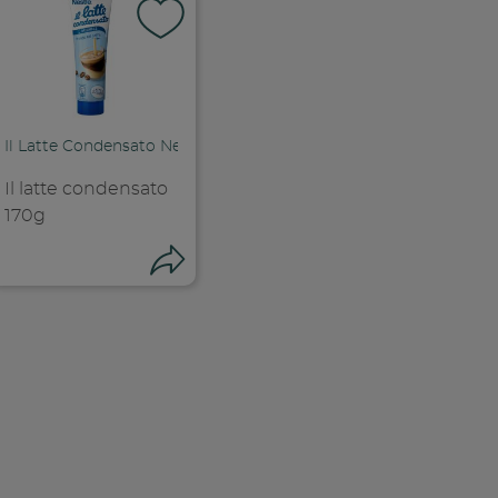
i su facebook
Il Latte Condensato Nestlé
ink
Il latte condensato
170g
Condividi
Condividi su f