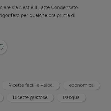
asciare sia Nestlé Il Latte Condensato
rigorifero per qualche ora prima di
ividi su facebook
pia link
Ricette facili e veloci
economica
Ricette gustose
Pasqua