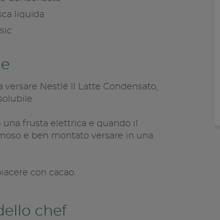
sca liquida
sic
Condivid
ne
Copia l
la versare Nestlé Il Latte Condensato,
solubile.
 una frusta elettrica e quando il
oso e ben montato versare in una
piacere con cacao.
 dello chef