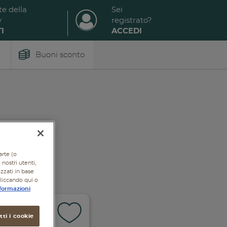
te della
Sei
y
registrato?
I
ACCEDI
Buoni sconto
arte (o
nostri utenti,
izzati in base
cliccando qui o
formazioni
ti i cookie