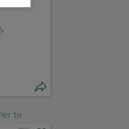
è
Condividi
Per te