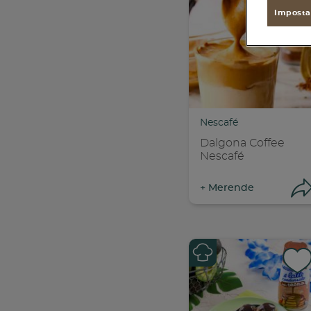
found
Imposta
Nescafé
Dalgona Coffee
Nescafé
+
Merende