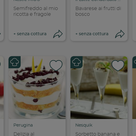
Semifreddo al mio
Bavarese ai frutti di
ricotta e fragole
bosco
Apri condivisione
Apri condivisione
Ap
+
senza cottura
+
senza cottura
dividi su faceboo
Condividi su
Cond
opia link
Copia link
Cop
Perugina
Nesquik
Delizia al
Sorbetto banana e