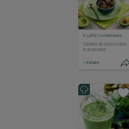
Con
C
Il Latte Condensato Nestlé
Gelato al cioccolato
e avocado
+
Estate
Con