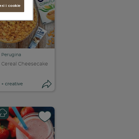
ti i cookie
Perugina
Cereal Cheesecake
ri condivisione
Apri condivisione
+
creative