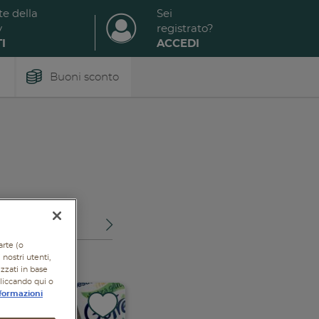
te della
Sei
y
registrato?
I
ACCEDI
Buoni sconto
OTTI
arte (o
nostri utenti,
izzati in base
cliccando qui o
formazioni