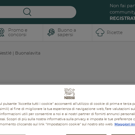
Non fai par
communit
REGISTRAT
Promo e
Buono a
Ricette
concorsi
sapersi
estlé | Buonalavita
BUONO A SAPERSI
RICETTE
PROMOZIONI
PROD
l pulsante "Accetta tutti i cookie" acconsenti all'utilizzo di cookie di prima e terza p
imili) al fine di migliorare la tua esperienza di navigazione web, fare valutazioni sui 
informazioni utili per consentire a noi e ai nostri partner di fornirti annunci personal
ressi. Scopri di più sulla nostra informativa sulla privacy e imposta le tue preferenze 
i momento cliccando sul link "Impostazioni cookie" sul nostro sito web.
Maggiori in