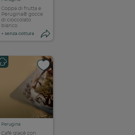
Coppa di frutta e
Perugina® gocce
di cioccolato
bianco
ri condivisione
Apri condivisione
+
senza cottura
k
 facebook
ividi su facebook
Condividi su f
ia link
Copia link
Perugina
Café glacé con