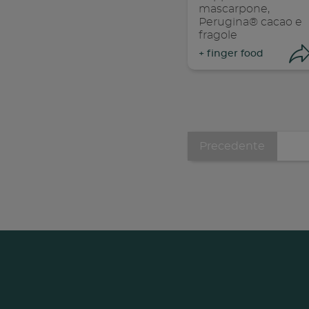
mascarpone,
Perugina® cacao e
fragole
+
finger food
Pagina
Precedente
Pagination
Precedente
Con
C