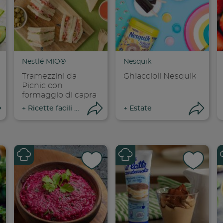
dividi su faceboo
Condividi su
Cond
opia link
Copia link
Cop
Nestlé MIO®
Nesquik
Tramezzini da
Ghiaccioli Nesquik
Picnic con
formaggio di capra
Apri condivisione
Apri condivisione
Ap
+
Ricette facili e veloci
+
Estate
dividi su faceboo
Condividi su
Cond