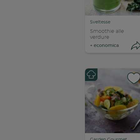
C
Sveltesse
Smoothie alle
verdure
+
economica
Con
C
Garden Gourmet