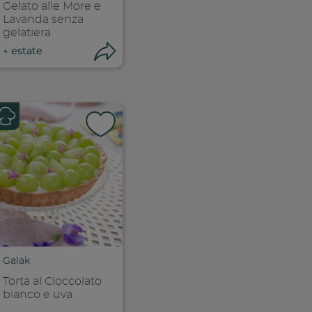
Gelato alle More e
Lavanda senza
gelatiera
ri condivisione
Apri condivisione
+
estate
k
 facebook
ividi su facebook
Condividi su f
ia link
Copia link
Galak
Torta al Cioccolato
bianco e uva