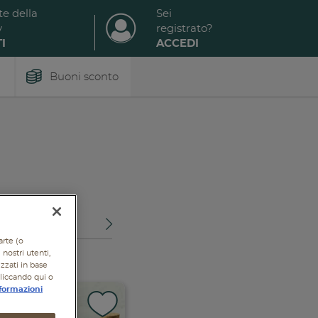
te della
Sei
y
registrato?
I
ACCEDI
Buoni sconto
OTTI
arte (o
nostri utenti,
izzati in base
cliccando qui o
formazioni