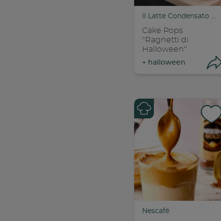
Il Latte Condensato Nestlé
Cake Pops
"Ragnetti di
Halloween"
+
halloween
Con
C
Nescafé