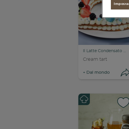
found
Imposta
Il Latte Condensato Nestlé
Cream tart
+
Dal mondo