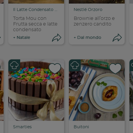
Il Latte Condensato Nestlé
Nestlé Orzoro
Torta Mou con
Brownie all’orzo e
Frutta secca e latte
zenzero candito
condensato
Apri condivisione
Apri condivisione
Ap
+
Natale
+
Dal mondo
dividi su faceboo
Condividi su
Cond
opia link
Copia link
Cop
Smarties
Buitoni