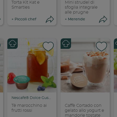
Torta Kit Kat e
Mini strudel di
Smarties
sfoglia integrale
alle prugne
Apri condivisione
Apri condivisione
Ap
+
Piccoli chef
+
Merende
dividi su faceboo
Condividi su
Cond
opia link
Copia link
Cop
Nescafé® Dolce Gusto®
Tè marocchino ai
Caffè Cortado con
frutti rossi
gelato allo yogurt e
mandorle tostate