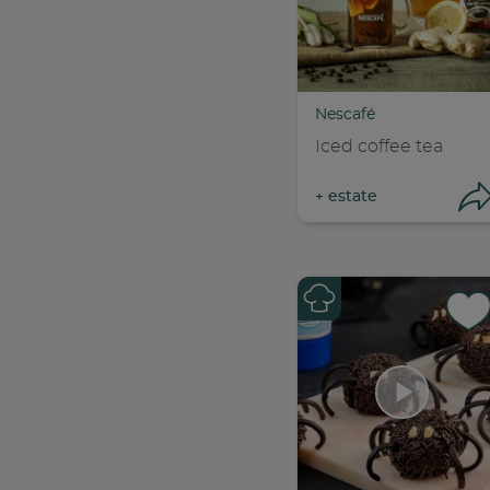
Con
C
Nescafé
Iced coffee tea
+
estate
Con
C