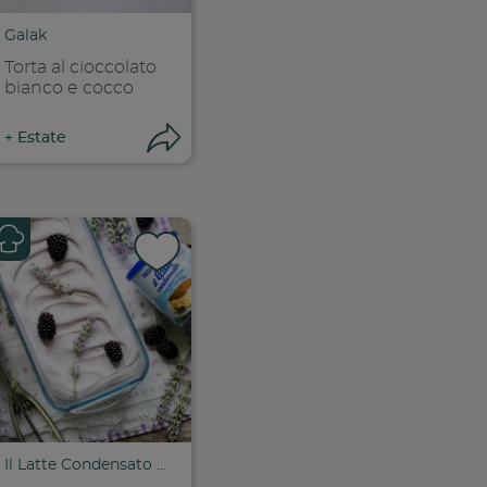
Galak
Torta al cioccolato
bianco e cocco
ri condivisione
Apri condivisione
+
Estate
k
 facebook
ividi su facebook
Condividi su f
ia link
Copia link
Il Latte Condensato Nestlé