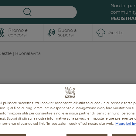
Non fai par
communit
REGISTRAT
Promo e
Buono a
Ricette
concorsi
sapersi
estlé | Buonalavita
BUONO A SAPERSI
RICETTE
PROMOZIONI
PROD
l pulsante "Accetta tutti i cookie" acconsenti all'utilizzo di cookie di prima e terza p
imili) al fine di migliorare la tua esperienza di navigazione web, fare valutazioni sui 
informazioni utili per consentire a noi e ai nostri partner di fornirti annunci personal
ressi. Scopri di più sulla nostra informativa sulla privacy e imposta le tue preferenze 
i momento cliccando sul link "Impostazioni cookie" sul nostro sito web.
Maggiori in