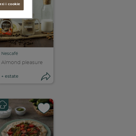
ti i cookie
Nescafé
Almond pleasure
ri condivisione
Apri condivisione
+
estate