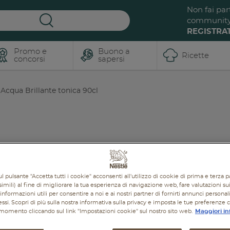
Non fai par
communit
REGISTRAT
Promo e
Buono a
Ricette
concorsi
sapersi
Acqua Brillante tonica 90cl
Iscriviti a
ReNest dalle
Buona La
radici al
Vita
futuro, un
viaggio
Tanti
BUONI consigli e
dentro al
l pulsante "Accetta tutti i cookie" acconsenti all'utilizzo di cookie di prima e terza p
ricette pensate per te
,
imili) al fine di migliorare la tua esperienza di navigazione web, fare valutazioni sui 
cibo.
insieme a tante
informazioni utili per consentire a noi e ai nostri partner di fornirti annunci personal
promozioni e sconti per
ressi. Scopri di più sulla nostra informativa sulla privacy e imposta le tue preferenze 
te e la tua famiglia!
L'evento ospitato a
i momento cliccando sul link "Impostazioni cookie" sul nostro sito web.
Maggiori in
Milano CityLife si è
concluso ma il viaggio