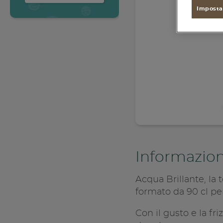
Accedi
Imposta
Informazion
Acqua Brillante, la 
formato da 90 cl per
Con il gusto e la fr