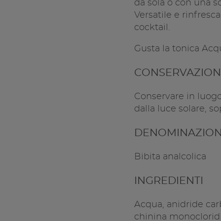
da sola o con una sc
Versatile e rinfresc
cocktail.
Gusta la tonica Acq
CONSERVAZION
Conservare in luogo 
dalla luce solare, so
DENOMINAZION
Bibita analcolica
INGREDIENTI
Acqua, anidride carb
chinina monocloridr