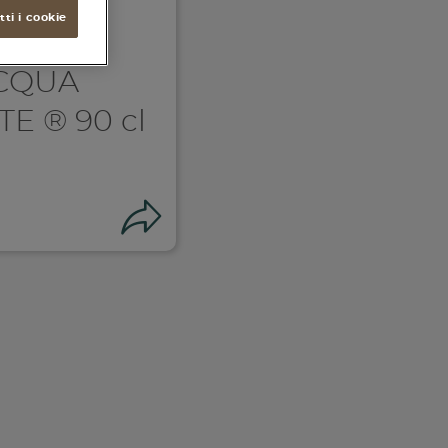
ti i cookie
ACQUA
E ® 90 cl
Condividi
i su facebook