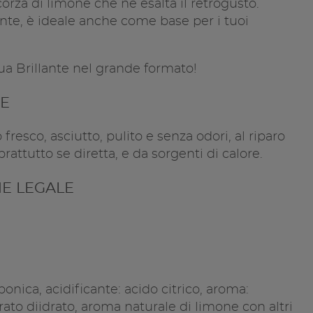
orza di limone che ne esalta il retrogusto.
Copia l
ante, è ideale anche come base per i tuoi
ua Brillante nel grande formato!
E
fresco, asciutto, pulito e senza odori, al riparo
prattutto se diretta, e da sorgenti di calore.
E LEGALE
onica, acidificante: acido citrico, aroma:
ato diidrato, aroma naturale di limone con altri