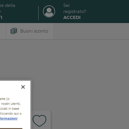
te della
Sei
y
registrato?
I
ACCEDI
Buoni sconto
arte (o
nostri utenti,
izzati in base
cliccando qui o
formazioni