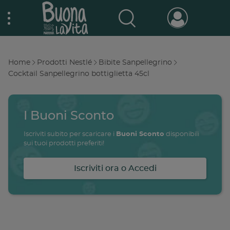
Skip
Nestlé Buona la vita
to
main
content
Prodotti & Marche
Main
Home
Prodotti Nestlé
Bibite Sanpellegrino
navigation
Breadcrumb
Cocktail Sanpellegrino bottiglietta 45cl
Promo e concorsi
Promozioni attive
I Buoni Sconto
Buono a sapersi
Archivio promozioni
Iscriviti subito per scaricare i
Buoni Sconto
disponibili
sui tuoi prodotti preferiti!
Ricette
Iscriviti ora o Accedi
Antipasti
salute
famiglia
intolleranze
ali
Buoni sconto
Primi piatti
Secondi piatti