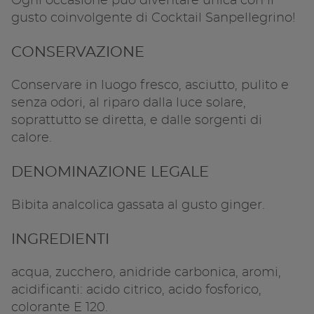
Copia l
Ogni occasione può diventare unica con il
gusto coinvolgente di Cocktail Sanpellegrino!
CONSERVAZIONE
Conservare in luogo fresco, asciutto, pulito e
senza odori, al riparo dalla luce solare,
soprattutto se diretta, e dalle sorgenti di
calore.
DENOMINAZIONE LEGALE
Bibita analcolica gassata al gusto ginger.
INGREDIENTI
acqua, zucchero, anidride carbonica, aromi,
acidificanti: acido citrico, acido fosforico,
colorante E 120.