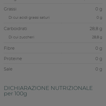
Grassi
0 g
Di cui acidi grassi saturi
0 g
Carboidrati
28,8 g
Di cui zuccheri
28,8 g
Fibre
0 g
Proteine
0 g
Sale
0 g
DICHIARAZIONE NUTRIZIONALE
per 100g