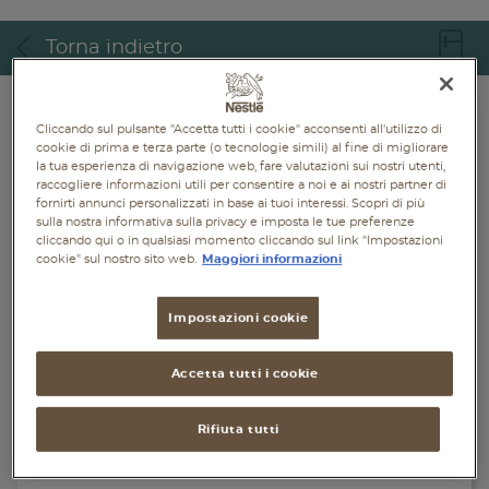
Piatti unici
Torna indietro
Dolci
Bevande
Cliccando sul pulsante "Accetta tutti i cookie" acconsenti all'utilizzo di
cookie di prima e terza parte (o tecnologie simili) al fine di migliorare
la tua esperienza di navigazione web, fare valutazioni sui nostri utenti,
Vegetariane
raccogliere informazioni utili per consentire a noi e ai nostri partner di
fornirti annunci personalizzati in base ai tuoi interessi. Scopri di più
Senza lattosio
sulla nostra informativa sulla privacy e imposta le tue preferenze
cliccando qui o in qualsiasi momento cliccando sul link "Impostazioni
cookie" sul nostro sito web.
Maggiori informazioni
Senza glutine
Impostazioni cookie
Accetta tutti i cookie
Rifiuta tutti