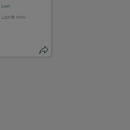
Lion
Lion® Mini
i su facebook
ndividi
Condividi
k
 facebook
ividi su facebook
Condividi su f
ia link
Copia link