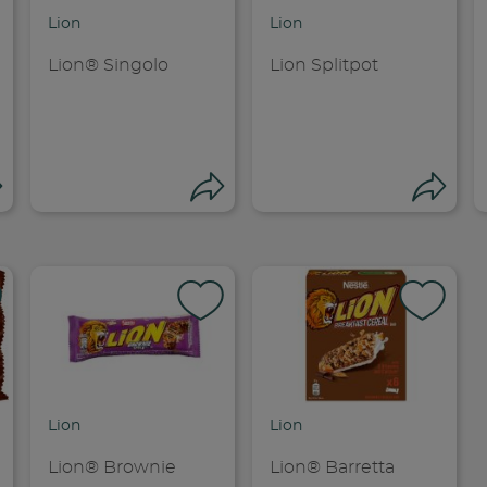
Lion
Lion
Lion® Singolo
Lion Splitpot
Condivid
Condividi
Condividi
Co
dividi su faceboo
Condividi su
Cond
Lion
Lion
opia link
Copia link
Cop
Lion® Brownie
Lion® Barretta