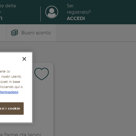
te della
Sei
y
registrato?
I
ACCEDI
Buoni sconto
arte (o
nostri utenti,
izzati in base
cliccando qui o
formazioni
ti i cookie
a fame da leoni,