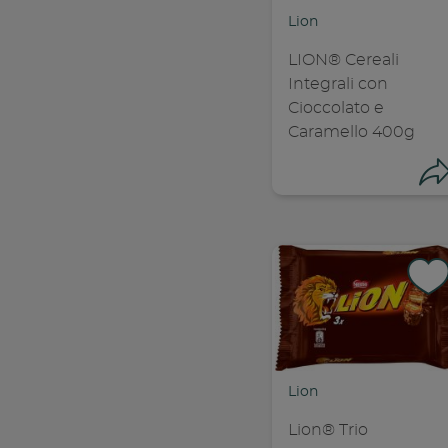
Lion
LION® Cereali
Integrali con
Cioccolato e
Caramello 400g
Con
Lion
C
Lion® Trio