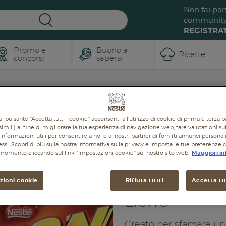
Non fai par
communit
REGISTRAT
Promo e
Buono a
Ricette
concorsi
sapersi
Lion
Brand
l pulsante "Accetta tutti i cookie" acconsenti all'utilizzo di cookie di prima e terza p
imili) al fine di migliorare la tua esperienza di navigazione web, fare valutazioni sui 
informazioni utili per consentire a noi e ai nostri partner di fornirti annunci personal
ressi. Scopri di più sulla nostra informativa sulla privacy e imposta le tue preferenze 
i momento cliccando sul link "Impostazioni cookie" sul nostro sito web.
Maggiori in
zioni cookie
Rifiuta tutti
Accetta tut
Lion®
Creato per sfamare un