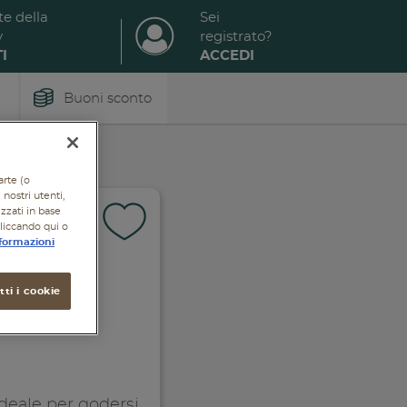
te della
Sei
y
registrato?
I
ACCEDI
Buoni sconto
arte (o
nostri utenti,
izzati in base
cliccando qui o
formazioni
ti i cookie
deale per godersi