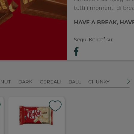
tutti i momenti di bre
HAVE A BREAK, HAVE
®
Segui KitKat
su:
LNUT
DARK
CEREALI
BALL
CHUNKY
Condivid