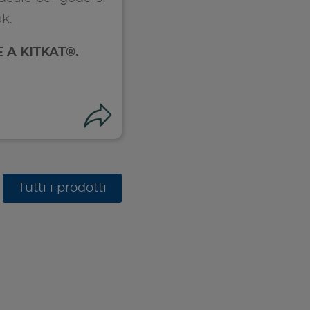
ak.
 A KITKAT®.
Condividi
Tutti i prodotti
i su facebook