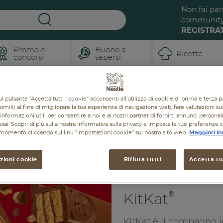
Non fai par
communit
REGISTRAT
Promo e
Buono a
Ricette
concorsi
sapersi
KitKat
Brand
l pulsante "Accetta tutti i cookie" acconsenti all'utilizzo di cookie di prima e terza p
imili) al fine di migliorare la tua esperienza di navigazione web, fare valutazioni sui 
informazioni utili per consentire a noi e ai nostri partner di fornirti annunci personal
ressi. Scopri di più sulla nostra informativa sulla privacy e imposta le tue preferenze 
i momento cliccando sul link "Impostazioni cookie" sul nostro sito web.
Maggiori in
zioni cookie
Rifiuta tutti
Accetta tut
®
KitKat
KitKat è il compagno i