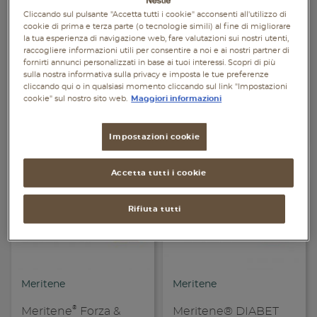
Piatti unici
Cliccando sul pulsante "Accetta tutti i cookie" acconsenti all'utilizzo di
cookie di prima e terza parte (o tecnologie simili) al fine di migliorare
la tua esperienza di navigazione web, fare valutazioni sui nostri utenti,
Dolci
Meritene
Meritene
raccogliere informazioni utili per consentire a noi e ai nostri partner di
fornirti annunci personalizzati in base ai tuoi interessi. Scopri di più
Meritene® Crema
Meritene® Forza &
sulla nostra informativa sulla privacy e imposta le tue preferenze
Bevande
cliccando qui o in qualsiasi momento cliccando sul link "Impostazioni
Vitalità Crema -
cookie" sul nostro sito web.
Maggiori informazioni
Cioccolato
Vegetariane
Impostazioni cookie
Senza lattosio
Condividi
Con
Senza glutine
Accetta tutti i cookie
Rifiuta tutti
Condividi su
Cond
Meritene
Meritene
Copia link
Cop
®
Meritene
Forza &
Meritene® DIABET