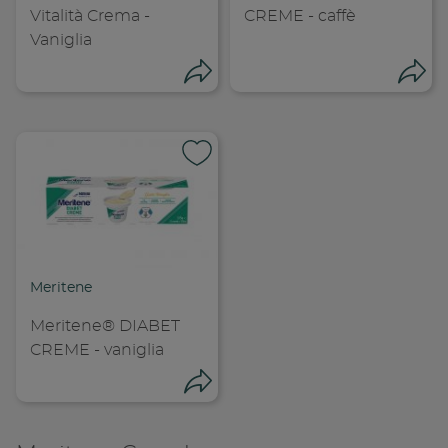
Vitalità Crema -
CREME - caffè
Vaniglia
Condividi
Con
Condividi su
Cond
Meritene
Copia link
Cop
Meritene® DIABET
CREME - vaniglia
Condividi