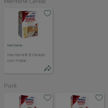
Meritene Cereal
Condividi su
Copia link
Meritene
Meritene® 8 Cereali
con miele
Condividi
Puré