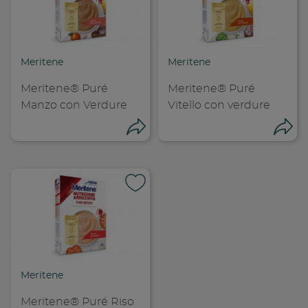
Condividi su
Copia link
Meritene
Meritene
Meritene® Puré
Meritene® Puré
Manzo con Verdure
Vitello con verdure
Condividi
Con
Condividi su
Cond
Copia link
Cop
Meritene
Meritene® Puré Riso