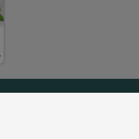
Apri condivisione
dividi su faceboo
on Noi
Nestlé ti risponde
Netiquette
Note Legali
opia link
ana S.p.A P.IVA 00777280157