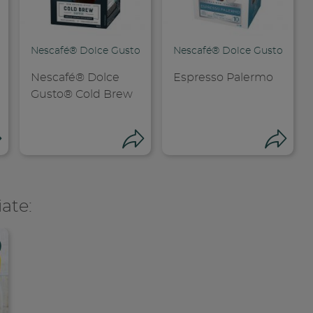
®
Nescafé® Dolce Gusto®
Nescafé® Dolce Gusto®
Nescafé® Dolce
Espresso Palermo
Gusto® Cold Brew
Condividi
Condividi
Co
iate:
dividi su faceboo
Condividi su
Cond
opia link
Copia link
Cop