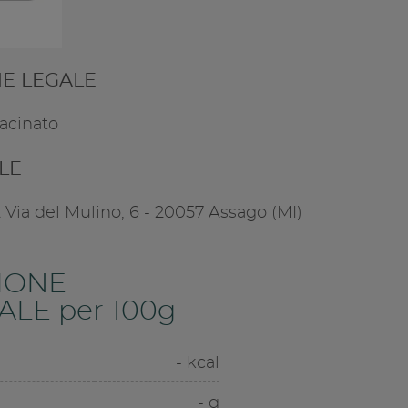
E LEGALE
macinato
ALE
A Via del Mulino, 6 - 20057 Assago (MI)
IONE
LE per 100g
- kcal
- g