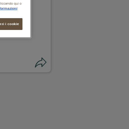
cliccando qui o
formazioni
ti i cookie
no
Condividi
i su facebook