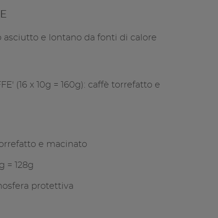
Copia l
E
asciutto e lontano da fonti di calore
(16 x 10g = 160g): caffè torrefatto e
torrefatto e macinato
8g = 128g
osfera protettiva