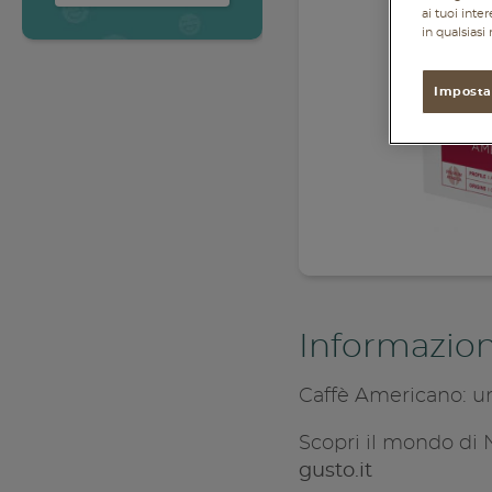
Accedi
ai tuoi inte
in qualsias
Imposta
Informazion
Caffè Americano: un
Scopri il mondo di 
gusto.it