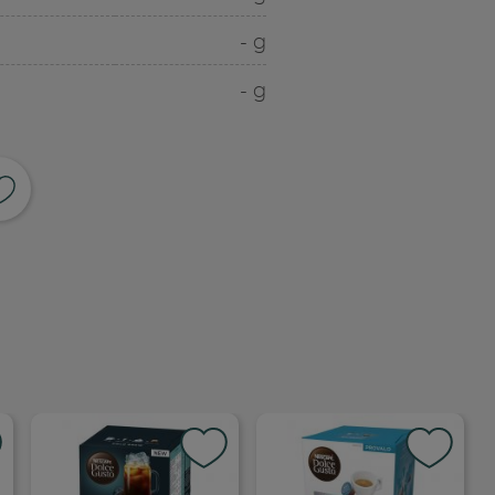
- g
- g
ividi su facebook
pia link