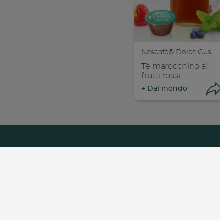
Nescafé® Dolce Gusto®
Tè marocchino ai
frutti rossi
+
Dal mondo
Con
Chi Siamo
Lavora C
Footer
menu
C
Copyright© - Nestlé Itali