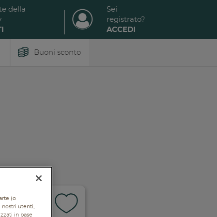
te della
Sei
y
registrato?
I
ACCEDI
Buoni sconto
arte (o
nostri utenti,
izzati in base