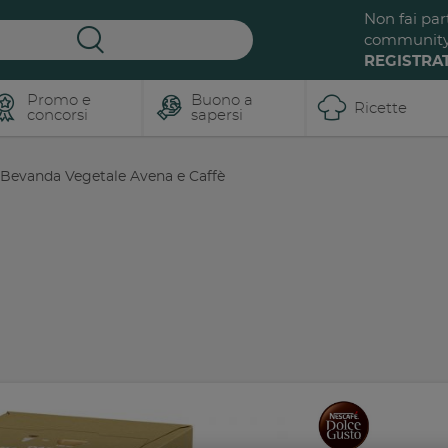
Non fai par
communit
REGISTRAT
Promo e
Buono a
Ricette
concorsi
sapersi
Bevanda Vegetale Avena e Caffè
Iscriviti a
ReNest dalle
Buona La
radici al
Vita
futuro, un
viaggio
Tanti
BUONI consigli e
dentro al
ricette pensate per te
,
cibo.
insieme a tante
promozioni e sconti per
te e la tua famiglia!
L'evento ospitato a
Milano CityLife si è
concluso ma il viaggio