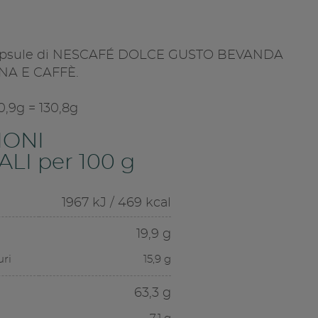
 capsule di NESCAFÉ DOLCE GUSTO BEVANDA
NA E CAFFÈ.
 10,9g = 130,8g
IONI
LI per 100 g
1967 kJ / 469 kcal
19,9 g
uri
15,9 g
63,3 g