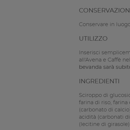
CONSERVAZION
Conservare in luogo 
UTILIZZO
Inserisci semplice
all'Avena e Caffè 
bevanda sarà subit
INGREDIENTI
Sciroppo di glucosio,
farina di riso, farina
(carbonato di calcio)
acidità (carbonati d
(lecitine di girasol