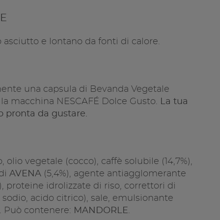
Copia l
E
asciutto e lontano da fonti di calore.
mente una capsula di Bevanda Vegetale
nella macchina NESCAFÉ Dolce Gusto.
La tua
o pronta da gustare.
 olio vegetale (cocco), caffè solubile (14,7%),
 di
AVENA
(5,4%), agente antiagglomerante
, proteine idrolizzate di riso, correttori di
i sodio, acido citrico), sale, emulsionante
e). Può contenere:
MANDORLE
.