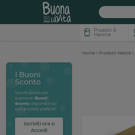
Skip
Nestlé Buona la vita
Search
to
main
content
Prodotti &
Main
Marche
navigation
Home
Prodotti Nestlé
Breadcrumb
I Buoni
Tante Buone
Sconto
Ricette
Iscriviti subito per
Iscriviti per scoprire
scaricare i
Buoni
tante
buone ricette
che
Sconto
disponibili sui
abbiamo pensato per le
tuoi prodotti preferiti!
tue esigenze e quelle di
tutta la tua famiglia!
Iscriviti ora o
Iscriviti ora o
Accedi