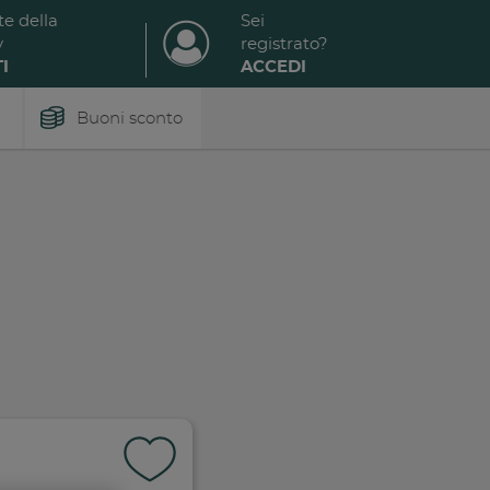
te della
Sei
y
registrato?
I
ACCEDI
Buoni sconto