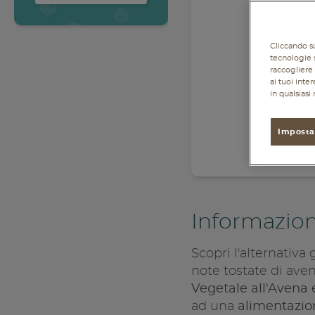
Accedi
Cliccando su
tecnologie s
raccogliere 
ai tuoi inte
in qualsias
Imposta
Informazion
Scopri l'alternativa 
note tostate di ave
Vegetale all'Avena 
ad una
alimentazi