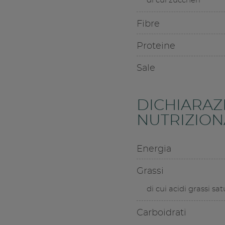
di cui zuccheri
Fibre
Proteine
Sale
DICHIARAZ
NUTRIZIONA
Energia
Grassi
di cui acidi grassi sat
Carboidrati