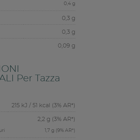
0,4 g
0,3 g
0,3 g
0,09 g
IONI
LI Per Tazza
215 kJ / 51 kcal (3% AR*)
2,2 g (3% AR*)
uri
1,7 g (9% AR*)