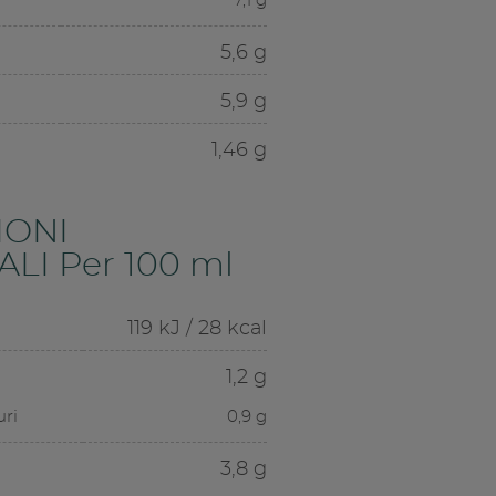
7,1 g
5,6 g
5,9 g
1,46 g
IONI
LI Per 100 ml
119 kJ / 28 kcal
1,2 g
uri
0,9 g
3,8 g