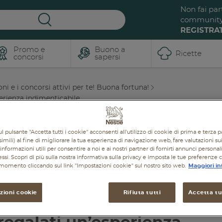
Non fai par
communit
REGISTRAT
Promo e
Buono a
Ricette
concorsi
sapersi
ni e i concorsi attivi per te! Buona fortuna!
erienza indimenticabile
l pulsante "Accetta tutti i cookie" acconsenti all'utilizzo di cookie di prima e terza p
imili) al fine di migliorare la tua esperienza di navigazione web, fare valutazioni sui 
informazioni utili per consentire a noi e ai nostri partner di fornirti annunci personal
ressi. Scopri di più sulla nostra informativa sulla privacy e imposta le tue preferenze 
i momento cliccando sul link "Impostazioni cookie" sul nostro sito web.
Maggiori in
zioni cookie
Rifiuta tutti
Accetta tut