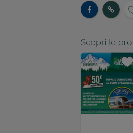
Cond
Co
Scopri le pr