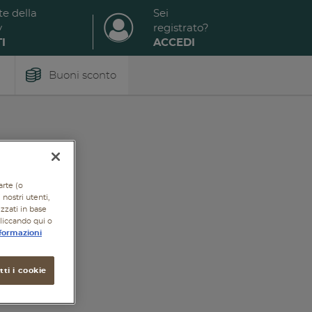
te della
Sei
y
registrato?
I
ACCEDI
Buoni sconto
arte (o
nostri utenti,
izzati in base
cliccando qui o
formazioni
ti i cookie