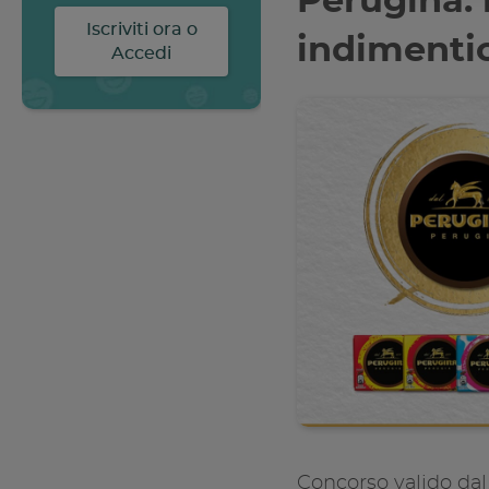
Perugina: 
concluso ma il viaggio
dentro al cibo continua.
indimenti
“ReNest Yourself” è un
invito a vivere il cibo con
maggiore
consapevolezza, un
impegno condiviso
verso un sistema
alimentare più
responsabile.
SCOPRI DI PIÙ
Concorso valido
da