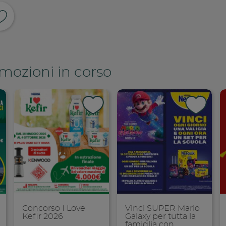
ividi su facebook
pia link
omozioni in corso
Concorso I Love
Vinci SUPER Mario
Kefir 2026
Galaxy per tutta la
famiglia con