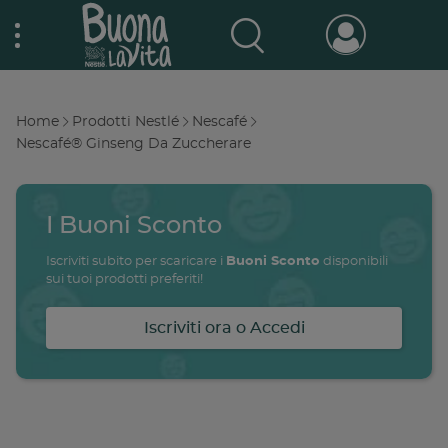
Skip
Nestlé Buona la vita
to
main
content
Prodotti & Marche
Main
Home
Prodotti Nestlé
Nescafé
navigation
Breadcrumb
Nescafé® Ginseng Da Zuccherare
Promo e concorsi
Promozioni attive
I Buoni Sconto
Buono a sapersi
Archivio promozioni
Iscriviti subito per scaricare i
Buoni Sconto
disponibili
sui tuoi prodotti preferiti!
Ricette
Iscriviti ora o Accedi
Antipasti
salute
famiglia
intolleranze
ali
Buoni sconto
Primi piatti
Secondi piatti