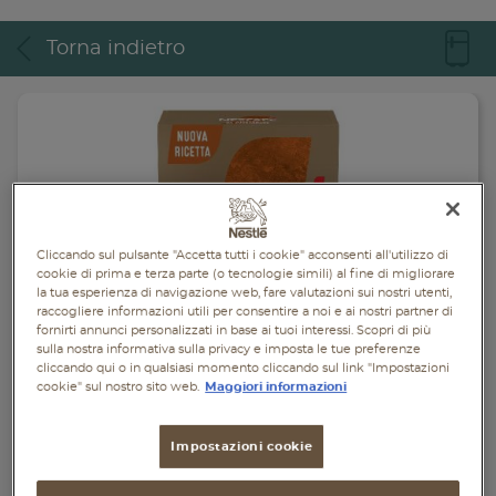
Piatti unici
Torna indietro
Dolci
Bevande
Vegetariane
Senza lattosio
Cliccando sul pulsante "Accetta tutti i cookie" acconsenti all'utilizzo di
Senza glutine
cookie di prima e terza parte (o tecnologie simili) al fine di migliorare
la tua esperienza di navigazione web, fare valutazioni sui nostri utenti,
raccogliere informazioni utili per consentire a noi e ai nostri partner di
fornirti annunci personalizzati in base ai tuoi interessi. Scopri di più
sulla nostra informativa sulla privacy e imposta le tue preferenze
cliccando qui o in qualsiasi momento cliccando sul link "Impostazioni
cookie" sul nostro sito web.
Maggiori informazioni
Impostazioni cookie