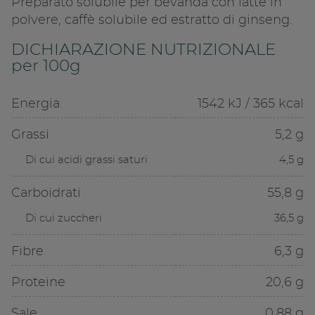
Preparato solubile per bevanda con latte in
polvere, caffè solubile ed estratto di ginseng.
DICHIARAZIONE NUTRIZIONALE
per 100g
Energia
1542 kJ / 365 kcal
Grassi
5,2 g
Di cui acidi grassi saturi
4,5 g
Carboidrati
55,8 g
Di cui zuccheri
36,5 g
Fibre
6,3 g
Proteine
20,6 g
Sale
0,88 g