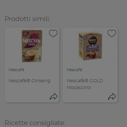
Condividi su
Copia lin
Prodotti simili:
Nescafé
Nescafé
Nescafé® Ginseng
Nescafé® GOLD
Mocaccino
Condividi
Cond
Ricette consigliate: