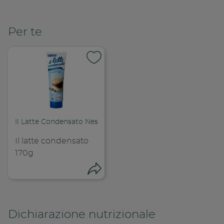
Per te
Il Latte Condensato Nestlé
Il latte condensato
170g
Condivid
Condividi
Dichiarazione nutrizionale
Copia l