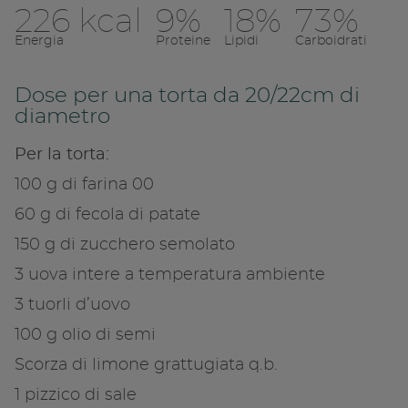
226 kcal
9%
18%
73%
Condividi su 
Energia
Proteine
Lipidi
Carboidrati
Copia link
Dose per una torta da 20/22cm di
diametro
Per la torta:
100 g di farina 00
60 g di fecola di patate
150 g di zucchero semolato
3 uova intere a temperatura ambiente
3 tuorli d’uovo
100 g olio di semi
Scorza di limone grattugiata q.b.
1 pizzico di sale