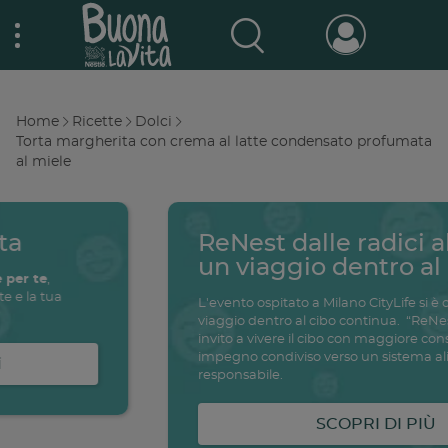
Skip
Nestlé Buona la vita
to
main
content
Prodotti & Marche
Main
Home
Ricette
Dolci
navigation
Breadcrumb
Torta margherita con crema al latte condensato profumata
al miele
Promo e concorsi
Promozioni attive
Buono a sapersi
ReNest dalle radici al futuro,
Archivio promozioni
un viaggio dentro al cibo.
Ricette
L'evento ospitato a Milano CityLife si è concluso ma il
viaggio dentro al cibo continua. “ReNest Yourself” è un
Antipasti
invito a vivere il cibo con maggiore consapevolezza, un
salute
famiglia
intolleranze
ali
impegno condiviso verso un sistema alimentare più
Buoni sconto
responsabile.
Primi piatti
Secondi piatti
SCOPRI DI PIÙ