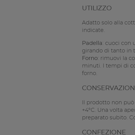
UTILIZZO
Adatto solo alla co
indicate.
Padella
: cuoci con 
girando di tanto in 
Forno
: rimuovi la c
minuti. I tempi di c
forno.
CONSERVAZION
Il prodotto non può 
+4°C. Una volta aper
preparato subito. C
CONFEZIONE