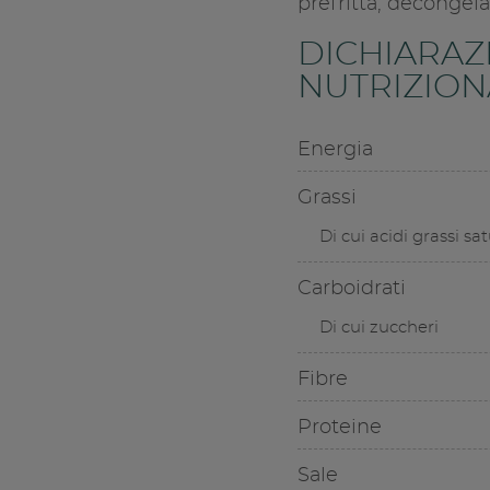
prefritta, decongela
DICHIARAZ
NUTRIZIONA
Energia
Grassi
Di cui acidi grassi sat
Carboidrati
Di cui zuccheri
Fibre
Proteine
Sale