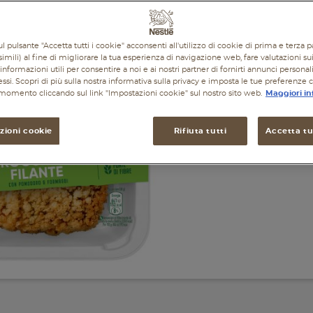
l pulsante "Accetta tutti i cookie" acconsenti all'utilizzo di cookie di prima e terza p
imili) al fine di migliorare la tua esperienza di navigazione web, fare valutazioni sui 
informazioni utili per consentire a noi e ai nostri partner di fornirti annunci personal
ressi. Scopri di più sulla nostra informativa sulla privacy e imposta le tue preferenze 
i momento cliccando sul link "Impostazioni cookie" sul nostro sito web.
Maggiori in
Garden 
Crocchet
zioni cookie
Rifiuta tutti
Accetta tut