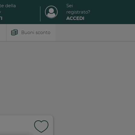
te della
Sei
y
registrato?
I
ACCEDI
Buoni sconto