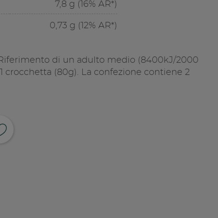
7,8 g (16% AR*)
0,73 g (12% AR*)
 Riferimento di un adulto medio (8400kJ/2000
 1 crocchetta (80g). La confezione contiene 2
ividi su facebook
pia link