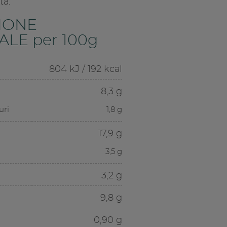
ta.
IONE
LE per 100g
804 kJ / 192 kcal
8,3 g
uri
1,8 g
17,9 g
3,5 g
3,2 g
9,8 g
0,90 g