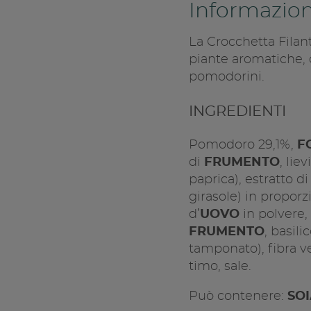
Informazion
La Crocchetta Filan
piante aromatiche, 
pomodorini.
INGREDIENTI
Pomodoro 29,1%,
F
di
FRUMENTO
, lie
paprica), estratto di
girasole) in proporz
d’
UOVO
in polvere,
FRUMENTO
, basili
tamponato), fibra v
timo, sale.
Può contenere:
SO