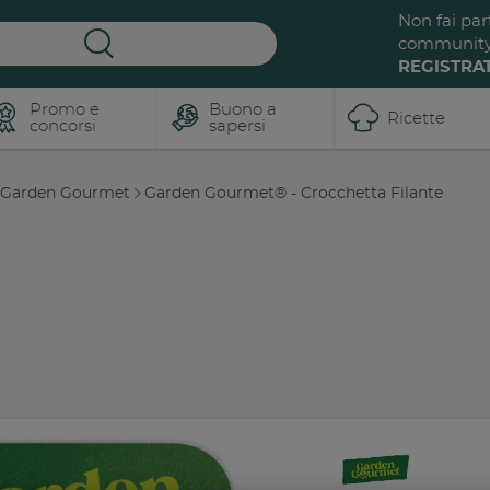
Non fai par
communit
REGISTRAT
Promo e
Buono a
Ricette
concorsi
sapersi
Garden Gourmet
Garden Gourmet® - Crocchetta Filante