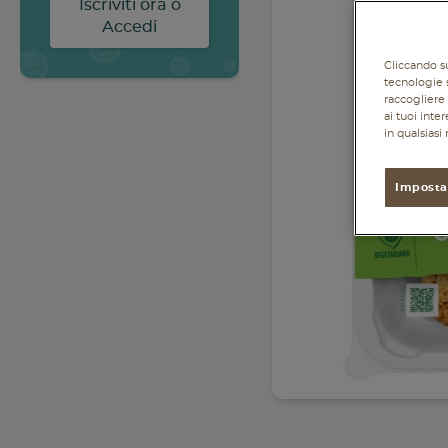
dentro al cibo continua.
“ReNest Yourself” è un
invito a vivere il cibo con
maggiore
Cliccando su
consapevolezza, un
tecnologie s
raccogliere 
impegno condiviso
ai tuoi inte
verso un sistema
in qualsias
alimentare più
responsabile.
Imposta
SCOPRI DI PIÙ