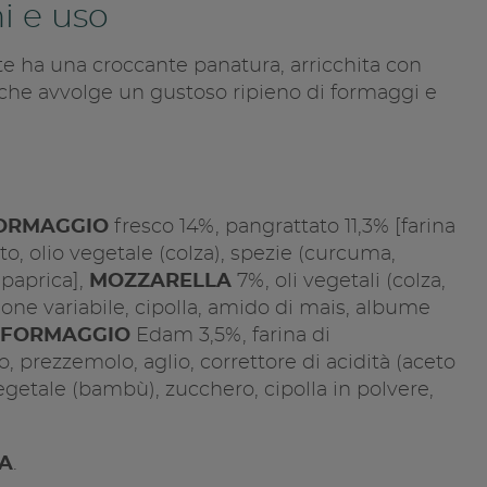
i e uso
te ha una croccante panatura, arricchita con
che avvolge un gustoso ripieno di formaggi e
Condivid
ORMAGGIO
fresco 14%, pangrattato 11,3% [farina
vito, olio vegetale (colza), spezie (curcuma,
Copia l
 paprica],
MOZZARELLA
7%, oli vegetali (colza,
ione variabile, cipolla, amido di mais, albume
FORMAGGIO
Edam 3,5%, farina di
co, prezzemolo, aglio, correttore di acidità (aceto
egetale (bambù), zucchero, cipolla in polvere,
IA
.