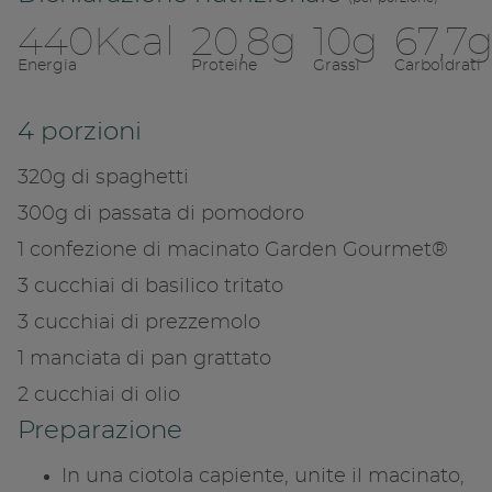
440Kcal
20,8g
10g
67,7
Energia
Proteine
Grassi
Carboidrati
4 porzioni
320g di spaghetti
300g di passata di pomodoro
1 confezione di macinato Garden Gourmet®
3 cucchiai di basilico tritato
3 cucchiai di prezzemolo
Condivid
1 manciata di pan grattato
2 cucchiai di olio
Copia l
Preparazione
In una ciotola capiente, unite il macinato,