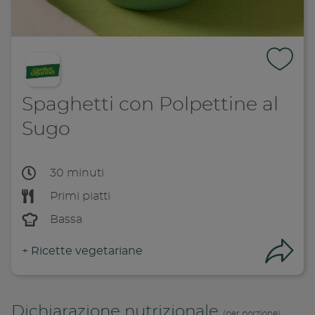
Spaghetti con Polpettine al
Sugo
30 minuti
Primi piatti
Bassa
+
Ricette vegetariane
Con
Dichiarazione nutrizionale
(per porzione)