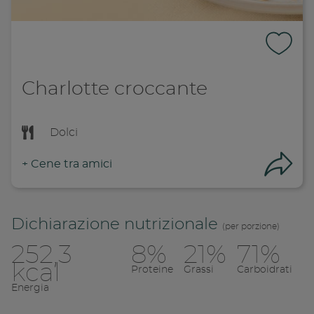
Charlotte croccante
Dolci
+
Cene tra amici
Con
Dichiarazione nutrizionale
(per porzione)
252,3
8%
21%
71%
kcal
Proteine
Grassi
Carboidrati
Energia