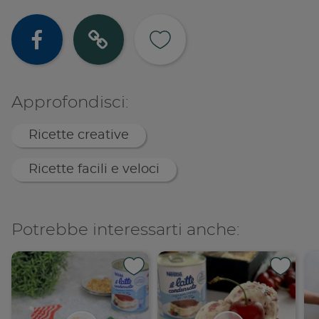
Condividi su
Copia lin
Approfondisci:
Ricette creative
Ricette facili e veloci
Potrebbe interessarti anche: