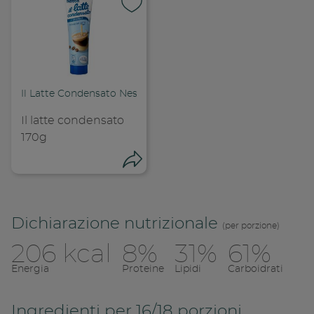
Il Latte Condensato Nestlé
Il latte condensato
170g
Condivid
Condividi
Copia l
Dichiarazione nutrizionale
(per porzione)
206 kcal
8%
31%
61%
Condividi su 
Energia
Proteine
Lipidi
Carboidrati
Ingredienti per 16/18 porzioni