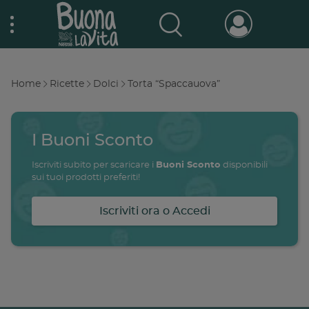
Skip
Nestlé Buona la vita
to
main
content
Prodotti & Marche
Main
Home
Ricette
Dolci
Torta “Spaccauova”
navigation
Breadcrumb
Promo e concorsi
Promozioni attive
I Buoni Sconto
Buono a sapersi
Iscriviti subito per scaricare i
Buoni Sconto
disponibili
Archivio promozioni
sui tuoi prodotti preferiti!
Ricette
Iscriviti ora o Accedi
Antipasti
salute
famiglia
intolleranze
ali
Buoni sconto
Primi piatti
Secondi piatti