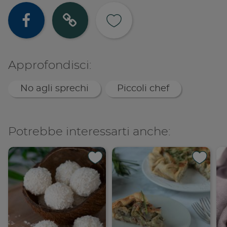
Condividi su
Copia lin
Approfondisci:
No agli sprechi
Piccoli chef
Potrebbe interessarti anche: