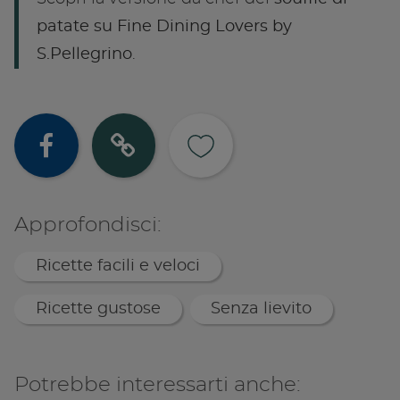
patate su Fine Dining Lovers by
S.Pellegrino
.
Condividi su
Copia lin
Approfondisci:
Ricette facili e veloci
Ricette gustose
Senza lievito
Potrebbe interessarti anche: