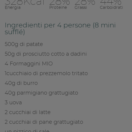
328Kcal
28%
28%
44%
Condividi su 
Energia
Proteine
Grassi
Carboidrati
Copia link
Ingredienti per 4 persone (8 mini
sufflé)
500g di patate
50g di prosciutto cotto a dadini
4 Formaggini MIO
1cucchiaio di prezzemolo tritato
40g di burro
40g parmigiano grattugiato
3 uova
2 cucchiai di latte
2 cucchiai di pane grattugiato