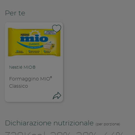
Per te
Nestlé MIO®
®
Formaggino MIO
Classico
Condivid
Condividi
Copia l
Dichiarazione nutrizionale
(per porzione)