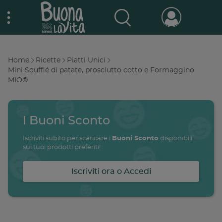
Skip
Nestlé Buona la vita
to
main
content
Prodotti & Marche
Main
Home
Ricette
Piatti Unici
navigation
Breadcrumb
Mini Soufflé di patate, prosciutto cotto e Formaggino
MIO®
Promo e concorsi
Promozioni attive
Buono a sapersi
I Buoni Sconto
Archivio promozioni
Iscriviti subito per scaricare i
Buoni Sconto
disponibili
sui tuoi prodotti preferiti!
Ricette
Antipasti
salute
famiglia
intolleranze
ali
Iscriviti ora o Accedi
Buoni sconto
Primi piatti
Secondi piatti