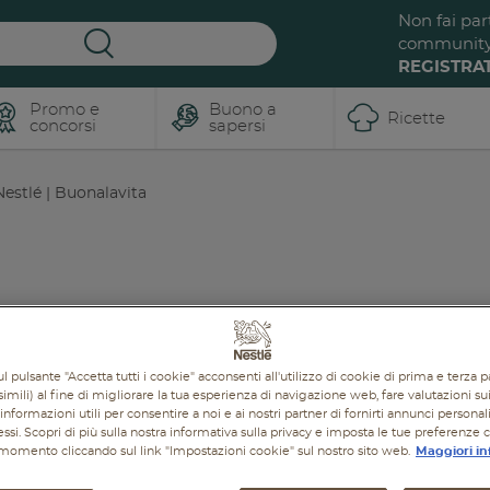
Non fai par
communit
REGISTRAT
Promo e
Buono a
Ricette
concorsi
sapersi
estlé | Buonalavita
BUONO A SAPERSI
RICETTE
PROMOZIONI
PROD
l pulsante "Accetta tutti i cookie" acconsenti all'utilizzo di cookie di prima e terza p
imili) al fine di migliorare la tua esperienza di navigazione web, fare valutazioni sui 
informazioni utili per consentire a noi e ai nostri partner di fornirti annunci personal
ressi. Scopri di più sulla nostra informativa sulla privacy e imposta le tue preferenze 
i momento cliccando sul link "Impostazioni cookie" sul nostro sito web.
Maggiori in