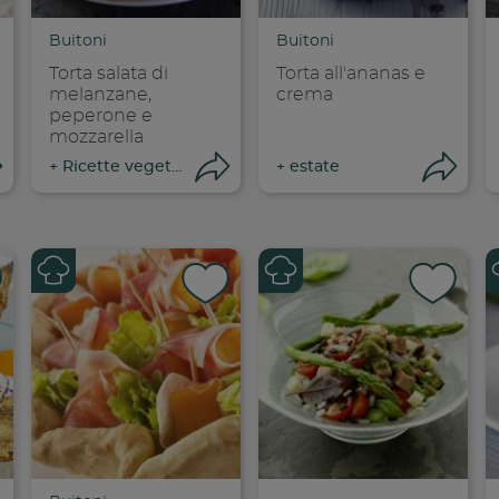
opia link
Copia link
Cop
Buitoni
Buitoni
Torta salata di
Torta all'ananas e
melanzane,
crema
peperone e
mozzarella
Apri condivisione
Apri condivisione
Ap
+
Ricette vegetariane
+
estate
dividi su faceboo
Condividi su
Cond
opia link
Copia link
Cop