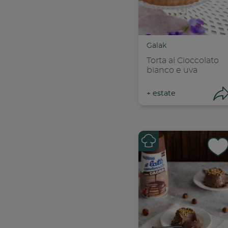
Con
C
Galak
Torta al Cioccolato
bianco e uva
+
estate
Con