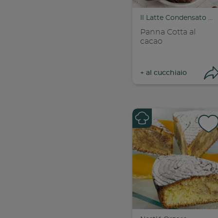
C
Il Latte Condensato Nestlé
Panna Cotta al
cacao
+
al cucchiaio
Con
C