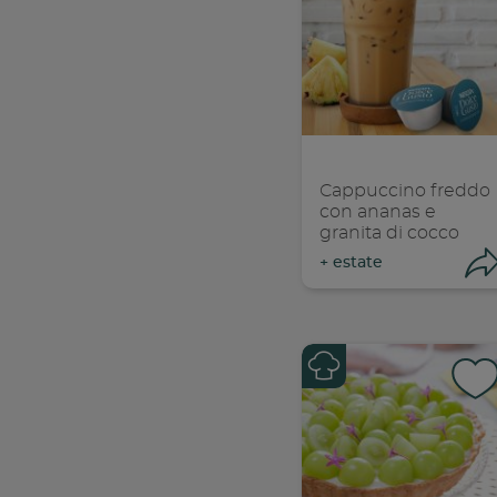
Con
C
Cappuccino freddo
con ananas e
granita di cocco
+
estate