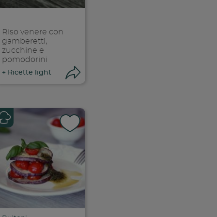
ia link
Copia link
Riso venere con
gamberetti,
zucchine e
pomodorini
ri condivisione
Apri condivisione
+
Ricette light
k
 facebook
ividi su facebook
Condividi su f
ia link
Copia link