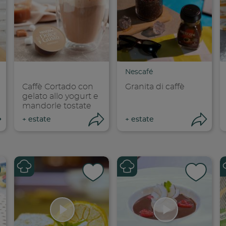
dividi su faceboo
Condividi su
Cond
opia link
Copia link
Cop
Nescafé
Caffè Cortado con
Granita di caffè
gelato allo yogurt e
mandorle tostate
Apri condivisione
Apri condivisione
Ap
+
estate
+
estate