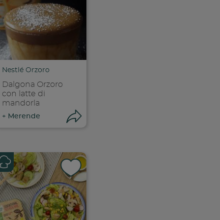
k
 facebook
ividi su facebook
Condividi su f
ia link
Copia link
Nestlé Orzoro
Dalgona Orzoro
con latte di
mandorla
ri condivisione
Apri condivisione
+
Merende