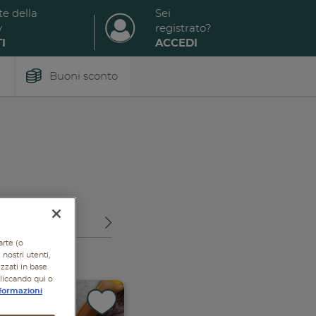
te della
Sei
y
registrato?
I
ACCEDI
Buoni sconto
OTTI
arte (o
nostri utenti,
izzati in base
cliccando qui o
formazioni