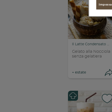
found
Imposta
Il Latte Condensato Nestlé
Gelato alla Nocciola
senza gelatiera
+
estate