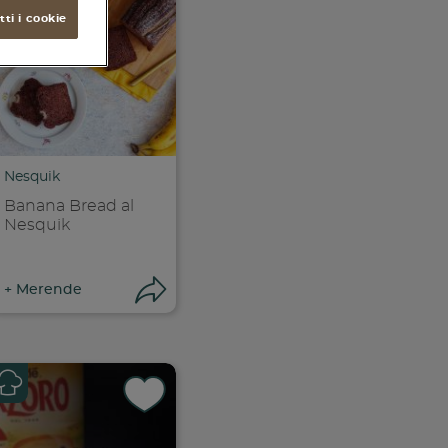
ti i cookie
Nesquik
Banana Bread al
Nesquik
ri condivisione
Apri condivisione
+
Merende