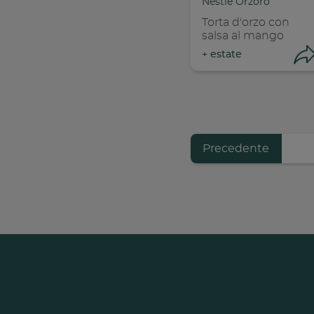
Nestlé Orzoro
Torta d'orzo con
salsa al mango
+
estate
Previous
Precedente
Pagination
page
Con
C