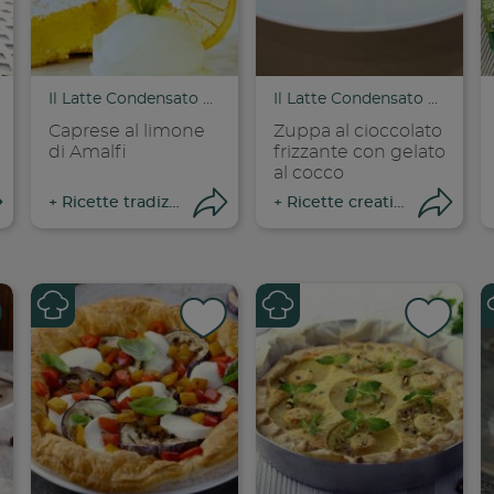
dividi su faceboo
Condividi su
Cond
opia link
Copia link
Cop
Il Latte Condensato Nestlé
Il Latte Condensato Nestlé
Caprese al limone
Zuppa al cioccolato
di Amalfi
frizzante con gelato
al cocco
Apri condivisione
Apri condivisione
Ap
+
Ricette tradizionali
+
Ricette creative
dividi su faceboo
Condividi su
Cond