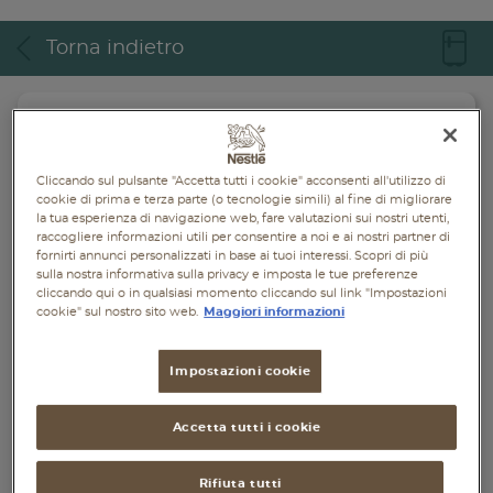
Piatti unici
Torna indietro
Dolci
Bevande
Vegetariane
Cliccando sul pulsante "Accetta tutti i cookie" acconsenti all'utilizzo di
cookie di prima e terza parte (o tecnologie simili) al fine di migliorare
la tua esperienza di navigazione web, fare valutazioni sui nostri utenti,
Senza lattosio
raccogliere informazioni utili per consentire a noi e ai nostri partner di
fornirti annunci personalizzati in base ai tuoi interessi. Scopri di più
Senza glutine
sulla nostra informativa sulla privacy e imposta le tue preferenze
cliccando qui o in qualsiasi momento cliccando sul link "Impostazioni
cookie" sul nostro sito web.
Maggiori informazioni
Impostazioni cookie
Accetta tutti i cookie
Rifiuta tutti