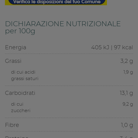
DICHIARAZIONE NUTRIZIONALE
per 100g
Energia
405 kJ | 97 kcal
Grassi
3,2 g
di cui acidi
1,9 g
grassi saturi
Carboidrati
13,1 g
di cui
9,2 g
zuccheri
Fibre
1,0 g