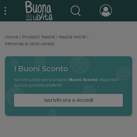
Skip
Nestlé Buona la vita
to
main
content
Prodotti & Marche
Main
Home
Prodotti Nestlé
Nestlé MIO®
navigation
Breadcrumb
Merenda al latte cereali
Promo e concorsi
Promozioni attive
I Buoni Sconto
Buono a sapersi
Archivio promozioni
Iscriviti subito per scaricare i
Buoni Sconto
disponibili
sui tuoi prodotti preferiti!
Ricette
Iscriviti ora o Accedi
Antipasti
salute
famiglia
intolleranze
ali
Buoni sconto
Primi piatti
Secondi piatti