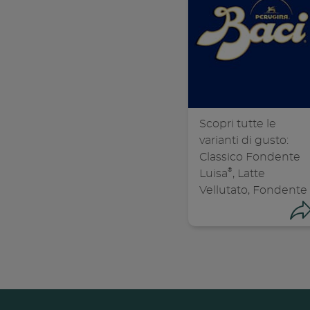
Scopri tutte le
varianti di gusto:
Classico Fondente
®
Luisa
, Latte
Vellutato, Fondente
70%, Caffè
Avvolgente e
Caramellato alle
mandorle.