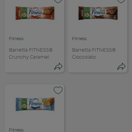
Condividi su
Cond
Copia link
Cop
Fitness
Fitness
Barretta FITNESS®
Barretta FITNESS®
Crunchy Caramel
Cioccolato
Condividi
Con
Condividi su
Cond
Fitness