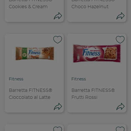
Cookies & Cream
Choco Hazelnut
Condividi
Con
Condividi su
Cond
Copia link
Cop
Fitness
Fitness
Barretta FITNESS®
Barretta FITNESS®
Cioccolato al Latte
Frutti Rossi
Condividi
Con